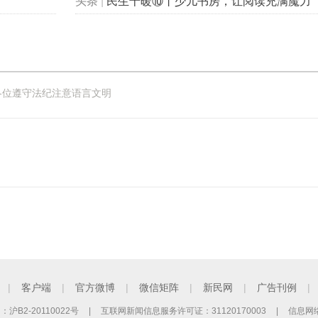
头条
|
民生十暖⑩丨少儿书房，让阅读充满魔力
各位遵守法纪注意语言文明
|
客户端
|
官方微博
|
微信矩阵
|
新民网
|
广告刊例
|
B2-20110022号
|
互联网新闻信息服务许可证：31120170003
|
信息网络