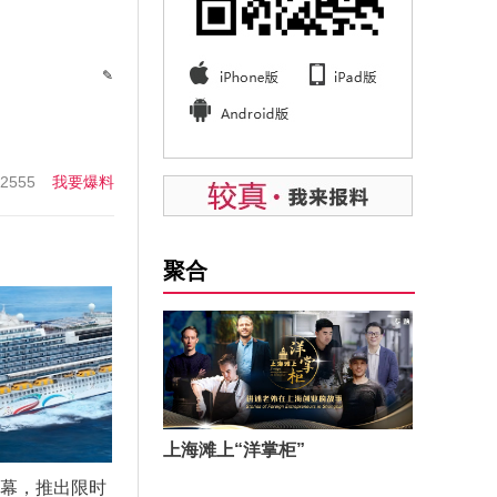
✎
555
我要爆料
聚合
上海滩上“洋掌柜”
启幕，推出限时