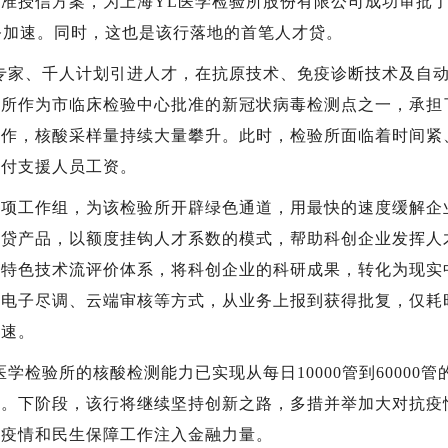
准授信方案，为上海YL医学检验所股份有限公司成功审批
服务加速。同时，这也是该行落地的首笔人才贷。
家、千人计划引进人才，在抗原技术、免疫诊断技术及自动
验所作为市临床检验中心批准的新冠状病毒检测点之一，承担
工作，核酸采样量持续大量攀升。此时，检验所面临着时间紧
支付支援人员工资。
工作组，为该检验所开辟绿色通道，用最快的速度缓解企
才贷产品，以额度挂钩人才系数的模式，帮助科创企业发挥人
内特色技术流评价体系，将科创企业的科研成果，转化为现实
电子尽调、云端审核等方式，从业务上报到获得批复，仅耗
提速。
验所的核酸检测能力已实现从每日10000管到60000管
应。下阶段，该行将继续坚持创新之路，多措并举加大对抗疫
击疫情和民生保障工作注入金融力量。