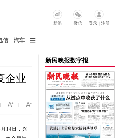
新浪
微信
登录
|
注册
电信
汽车
新民晚报数字报
疫企业
|
|
月14日，兴