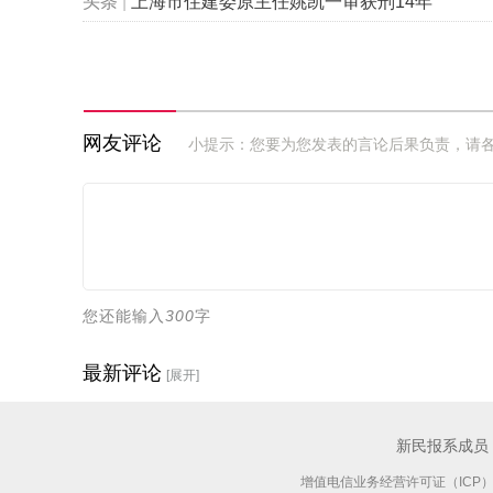
头条
|
上海市住建委原主任姚凯一审获刑14年
网友评论
小提示：您要为您发表的言论后果负责，请
您还能输入
300
字
最新评论
[展开]
新民报系成员
增值电信业务经营许可证（ICP）：沪