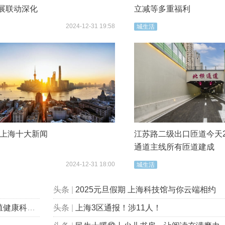
展联动深化
立减等多重福利
2024-12-31 19:58
城生活
4年上海十大新闻
江苏路二级出口匝道今天2
通道主线所有匝道建成
2024-12-31 18:00
城生活
头条
|
2025元旦假期 上海科技馆与你云端相约
包会的”！
头条
|
上海3区通报！涉11人！