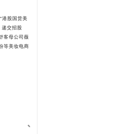
“港股国货美
、递交招股
舒客母公司薇
份等美妆电商
✎