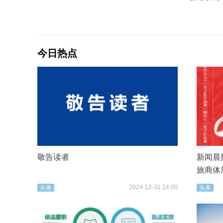
今日热点
敬告读者
新闻晨报
旅商体
2024-12-31 14:00
头条
头条