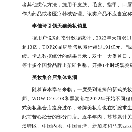
者其他类似方法，施用于皮肤、毛发、指甲、口
作为药品或者医疗器械管理。该类产品不应当宣
李佳琦引领天猫美妆销量
据用户说X商指针数据统计，2022年天猫双11期
超13亿，TOP20品牌销售额累计超过191亿元
绩。卡思数据统计的结果显示，双十一大促首日，
等十多个国货品牌上架即售罄。开播1小时场观突破
美妆集合店集体退潮
随着资本寒冬来临，一度受到追捧的新式美妆集合店
师、WOW COLOR和黑洞都在2022年开始
式美妆集合店瘦身过冬，老牌美妆店也在断腕求生
此前苦心经营的部分门店。近半年内，莎莎累计关
澳特区、中国内地、中国台湾、新加坡和马来西亚共