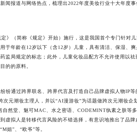
闻报道与网络热点，梳理出2022年度美妆行业十大年度事
规定》（简称《规定》开始）施行，这是我国首个专门针对儿
用于年龄在12岁以下（含12岁）儿童，具有清洁、保湿、爽
家药监局规定的标志；此外，儿童化妆品配方不允许使用以祛
为目的的原料。
也纷纷通过跨界联名、跨界代言及打造自己品牌虚拟人物IP等
其跨次元潮妆主理人，并以“AI漫游妆”为话题做跨次元潮妆企
括自然堂、魅可MAC、水之密语、CODEMINT纨素之肤等
识到虚拟人是转移代言风险的不错选择，有意识地推出了品牌
M姐”、“欧爷”等。