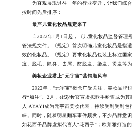
为直观展现过往一年的行业变迁，让我们综合新
按时间先后排序：
最严儿童化妆品规定来了
自2022年1月1日起，《儿童化妆品监督管理
管法规文件。《规定》首次明确儿童化妆品是指适
效的化妆品。《规定》要求化妆品包装上标注国
痘、脱毛、除臭、去屑、防脱发、染发、烫发等
美妆企业搭上“元宇宙”营销顺风车
2022年，“元宇宙”概念广受关注，美妆品牌
行“加注”。2月，elf彩妆官宣虚拟歌手哈酱成为
人 AYAYI成为元宇宙美妆代表，持续受到受到包
睐。同时，随着明星翻车事件频发，不少品牌意
如花西子品牌虚拟代言人“花西子”；欧莱雅打造的“