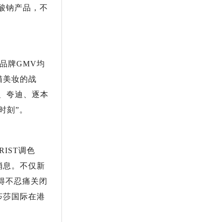
酸钠产品，不
品牌GMV均
猫美妆的战
、夸迪、逐本
时刻”。
IST调色
消息。不仅新
得不忍痛关闭
莎莎国际在港