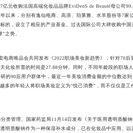
收购法国高端化妆品品牌EviDenS de Beauté母公司90
18年以来，分别有逸仙电商、高浪、珀莱雅、水羊股份等7家
妆标的，设立了相应的产业基金。过去国际公司大肆收购中国
球”之势。
电商唯品会共同发布《2022职场美妆新趋势》，针对70后至
化妆所需的时间是27.88分钟。同时，不同年龄段的职场
研的90后用户群体中，最近一年美妆消费金额的中位数达到了
来越多的年轻人将职场美妆定义为“悦己消费”，而不仅仅是工
分类管理。国家药监局11月14日发布《关于医用透明质酸
，透明质酸钠作为一种保湿补水成分，已在化妆品中应用。以