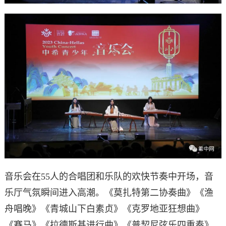
音乐会在55人的合唱团和乐队的欢快节奏中开场，音
乐厅气氛瞬间进入高潮。《莫扎特第二协奏曲》《渔
舟唱晚》《青城山下白素贞》《克罗地亚狂想曲》
《赛马》《拉德斯基进行曲》《普契尼弦乐四重奏》