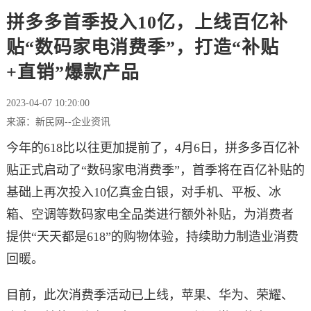
拼多多首季投入10亿，上线百亿补
贴“数码家电消费季”，打造“补贴
+直销”爆款产品
2023-04-07 10:20:00
来源：新民网--企业资讯
今年的618比以往更加提前了，4月6日，拼多多百亿补
贴正式启动了“数码家电消费季”，首季将在百亿补贴的
基础上再次投入10亿真金白银，对手机、平板、冰
箱、空调等数码家电全品类进行额外补贴，为消费者
提供“天天都是618”的购物体验，持续助力制造业消费
回暖。
目前，此次消费季活动已上线，苹果、华为、荣耀、