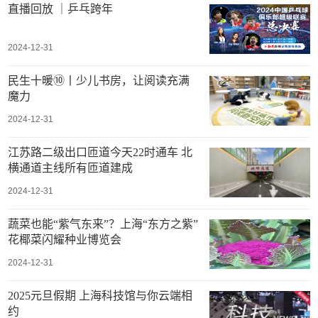
直播回放 ｜乒乓跨年
2024-12-31
民生十暖⑩丨少儿书房，让阅读充满
魔力
2024-12-31
江苏路二级出口匝道今天22时通车 北
横通道主线所有匝道建成
2024-12-31
蔬菜也能“紫气东来”？上海“东方之紫”
花椰菜闪耀种业博览会
2024-12-31
2025元旦假期 上海科技馆与你云端相
约