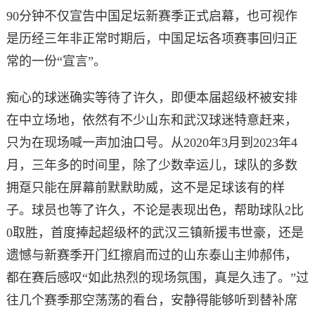
90分钟不仅宣告中国足坛新赛季正式启幕，也可视作
是历经三年非正常时期后，中国足坛各项赛事回归正
常的一份“宣言”。
痴心的球迷确实等待了许久，即便本届超级杯被安排
在中立场地，依然有不少山东和武汉球迷特意赶来，
只为在现场喊一声加油口号。从2020年3月到2023年4
月，三年多的时间里，除了少数幸运儿，球队的多数
拥趸只能在屏幕前默默助威，这不是足球该有的样
子。球员也等了许久，不论是表现出色，帮助球队2比
0取胜，首度捧起超级杯的武汉三镇新援韦世豪，还是
遗憾与新赛季开门红擦肩而过的山东泰山主帅郝伟，
都在赛后感叹“如此热烈的现场氛围，真是久违了。”过
往几个赛季那空荡荡的看台，安静得能够听到替补席