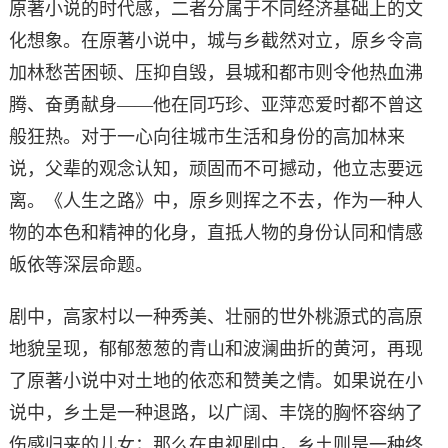
原著小说的时代感，二者分属于不同经济基础上的文
化想象。在原著小说中，城与乡截然对立，原乡令高
加林愁苦困顿、压抑自毁，县城和都市则令他热血沸
腾、奋勇献身——他在同巧珍、亚萍恋爱时都不曾这
般狂热。对于一心向往城市生活和身份的高加林来
说，父辈的观念认知，顽固而不可撼动，他立志要远
离。《人生之路》中，原乡则挥之不去，作为一种人
物的本色和精神的化身，直抵人物的身份认同和情感
皈依等深层命题。
剧中，高家村以一种秀美、壮丽的世外桃源式的高原
地貌呈现，郁郁葱葱的青山和波澜曲折的黄河，再现
了原著小说中对土地的依恋和赞美之情。如果说在小
说中，乡土是一种退路，以广阔、丰饶的胸怀容纳了
伤感归来的儿女；那么在电视剧中，乡土则是一种终