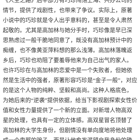
《人生之路》后半部分有巧珍闯荡上海、兴办公司的
情节，提供了戏剧性，也带来了争议。实际上，原著
小说中的巧珍就是令人出乎意料的，甚至是令人肃然
起敬的。尤其是高加林与她分手时，巧珍像是早已深
思熟虑过一般干脆地同意了，既没有高加林预计中的
痴缠，也不像黄亚萍料想的那么浅薄。高加林落魄返
乡后，巧珍也劝阻了要羞辱他来为自己出气的家人。
也许巧珍在与高加林的恋爱中是一个失败者，但她依
然是生活中的强者，原著形容巧珍是“金子一般”，对应
的是这个人物的纯粹、坚毅和高尚。这种人格底色，
为她后来的“逆袭”提供依据，给当下影视剧探索女性价
值和女性力量提供了一个新的立面。对新增人物高双
星的处理，也具有一定的立体感。高双星冒名顶替了
高加林的大学生身份，但剧情没有单向度地将他处理