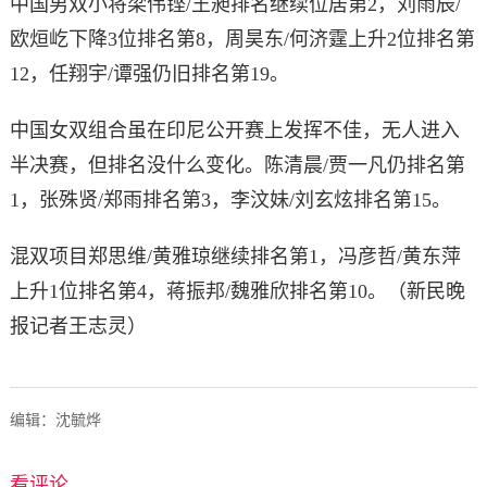
中国男双小将梁伟铿/王昶排名继续位居第2，刘雨辰/
欧烜屹下降3位排名第8，周昊东/何济霆上升2位排名第
12，任翔宇/谭强仍旧排名第19。
中国女双组合虽在印尼公开赛上发挥不佳，无人进入
半决赛，但排名没什么变化。陈清晨/贾一凡仍排名第
1，张殊贤/郑雨排名第3，李汶妹/刘玄炫排名第15。
混双项目郑思维/黄雅琼继续排名第1，冯彦哲/黄东萍
上升1位排名第4，蒋振邦/魏雅欣排名第10。（新民晚
报记者王志灵）
编辑：沈毓烨
看评论