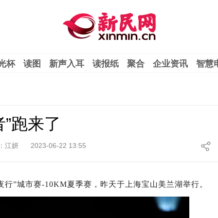
光杯
读图
新声入耳
读报纸
聚合
企业资讯
智慧
”跑来了
：江妍
2023-06-22 13:55
夜行”城市赛-10KM夏季赛，昨天于上海宝山美兰湖举行。