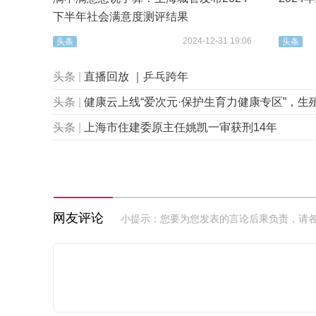
下半年社会满意度测评结果
2024-12-31 19:06
头条
头条
头条
|
直播回放 ｜乒乓跨年
头条
|
健康云上线“爱次元·保护生育力健康专区”，生殖健康科普“
头条
|
上海市住建委原主任姚凯一审获刑14年
网友评论
小提示：您要为您发表的言论后果负责，请