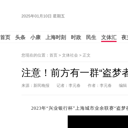
2025年01月10日 星期五
首页
头条
小康
上海时刻
时政
民生
文体汇
夜
您现在的位置：首页 > 文体社会 >
正文
注意！前方有一群“盗梦者
来源：新民晚报
记者：李元春
作者：李元春
编辑
2023年“兴业银行杯”上海城市业余联赛“盗梦