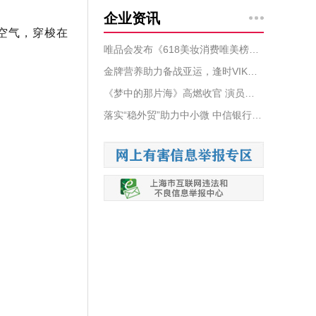
企业资讯
空气，穿梭在
唯品会发布《618美妆消费唯美榜》：国货销售表现抢眼，新锐品牌迎倍数增长
金牌营养助力备战亚运，逢时VIK磷虾油凝胶糖果等产品成为中国国家帆船帆板队指定用品
《梦中的那片海》高燃收官 演员肖战的“乡愁”与梦想
落实“稳外贸”助力中小微 中信银行与中国信保签署联合行动宣言