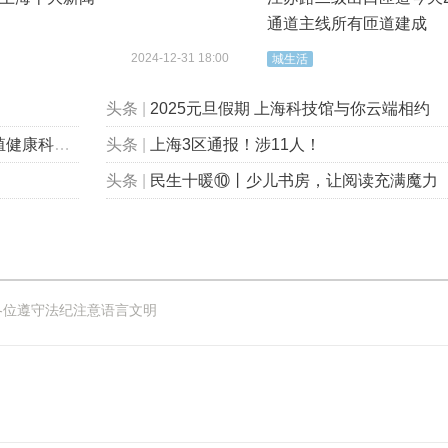
通道主线所有匝道建成
2024-12-31 18:00
城生活
头条
|
2025元旦假期 上海科技馆与你云端相约
包会的”！
头条
|
上海3区通报！涉11人！
头条
|
民生十暖⑩丨少儿书房，让阅读充满魔力
各位遵守法纪注意语言文明