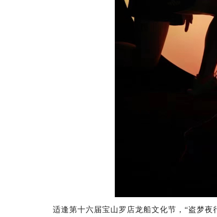
适逢第十六届宝山罗店龙船文化节，“盗梦夜行”