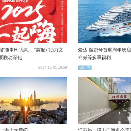
“随申Hi”启动，“晨报+”助力文
爱达·魔都号首航周年庆
展联动深化
立减等多重福利
2024-12-31 19:58
城生活
4年上海十大新闻
江苏路二级出口匝道今天2