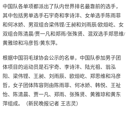
中国队各单项都派出了队内世界排名最靠前的选手，
其中包括男单选手石宇奇和李诗沣、女单选手陈雨菲
和何冰娇、男双组合梁伟铿/王昶和刘雨辰/欧烜屹、女
双组合陈清晨/贾一凡和郑雨/张殊贤、混双选手郑思维/
黄雅琼和冯彦哲/黄东萍。
根据中国羽毛球协会公示的名单，中国队参加男子团
体项目的运动员是石宇奇、李诗沣、陆光祖、翁泓
阳、梁伟铿、王昶、刘雨辰、欧烜屹、郑思维和冯彦
哲，女子团体阵容则由陈雨菲、何冰娇、韩悦、王祉
怡、陈清晨、贾一凡、郑雨、张殊贤、黄雅琼和黄东
萍组成。（新民晚报记者 王志灵）