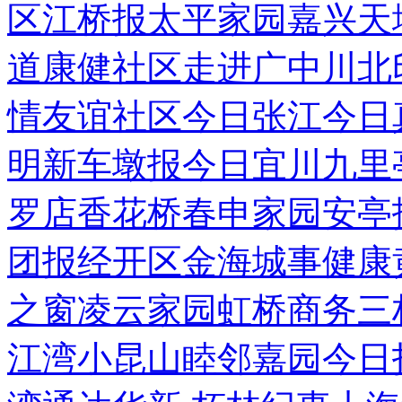
区
江桥报
太平家园
嘉兴天
道
康健社区
走进广中
川北
情
友谊社区
今日张江
今日
明
新车墩报
今日宜川
九里
罗店
香花桥
春申家园
安亭
团报
经开区
金海城事
健康
之窗
凌云家园
虹桥商务
三
江湾
小昆山
睦邻嘉园
今日