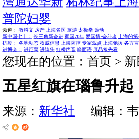
湾
通达华新
柘林纪事
上海
普陀妇婴
频道：
教科文
房产
上海名医
旅游
太极拳
滚动
新中国七十：
长三角新奋进
家国70年
爱国情·奋斗者
上海的第
抗疫：
各地动态
权威信息
上海防控
专家观点
上海驰援
各方言
进博会：
进距离
进镜头
虹桥声音
峰面语
展品抢先看
您现在的位置：首页 > 新
五星红旗在瑙鲁升起
来源：
新华社
编辑：韦