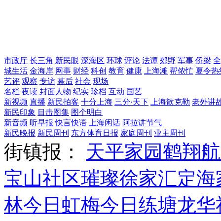
市政厅
长三角
新民眼
深海区
环球
评论
法谭
郊野
军事
侨梁
全
城生活
金海岸
网事
财经
科创
教育
健康
上海滩
帮侬忙
夏令热
艺评
观察
专访
幕后
社会
现场
名栏
夜读
封面人物
纪实
珍档
互动
国艺
新视频
直播
新民拍客
十分上海
三分·天下
上海歆克勒
老外讲
新民印象
目击图集
图个明白
新音频
听早报
快言快语
上海闲话
阿拉讲节气
新民晚报
新民周刊
东方体育日报
家庭周刊
业主周刊
街镇报：
天平家园
鹤翔航
宝山社区
璀璨徐家汇
定海
林
今日虹梅
今日练塘
龙华