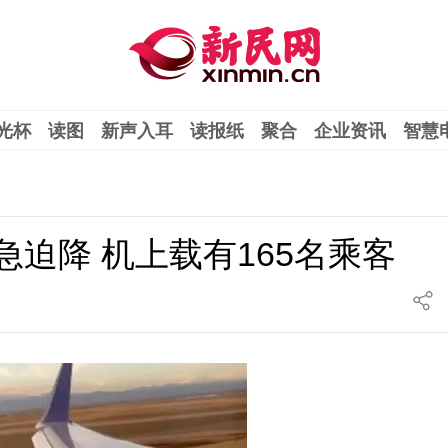
光杯
读图
新声入耳
读报纸
聚合
企业资讯
智慧
急迫降 机上载有165名乘客