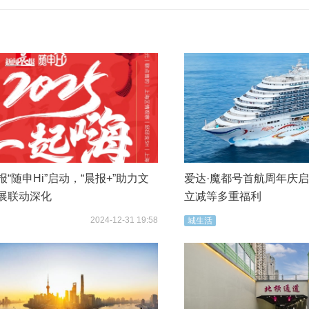
“随申Hi”启动，“晨报+”助力文
爱达·魔都号首航周年庆
展联动深化
立减等多重福利
2024-12-31 19:58
城生活