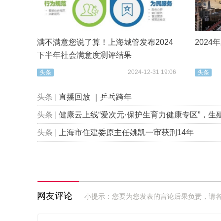
满不满意您说了算！上海城管发布2024
202
下半年社会满意度测评结果
2024-12-31 19:06
头条
头条
头条
|
直播回放 ｜乒乓跨年
头条
|
健康云上线“爱次元·保护生育力健康专区”，生殖健康科普“
头条
|
上海市住建委原主任姚凯一审获刑14年
网友评论
小提示：您要为您发表的言论后果负责，请