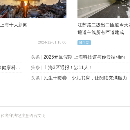
4年上海十大新闻
江苏路二级出口匝道今天2
通道主线所有匝道建成
2024-12-31 18:00
城生活
头条
|
2025元旦假期 上海科技馆与你云端相约
包会的”！
头条
|
上海3区通报！涉11人！
头条
|
民生十暖⑩丨少儿书房，让阅读充满魔力
各位遵守法纪注意语言文明