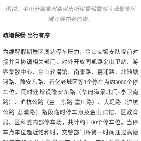
图说：金山分局象州路派出所民警辅警对人流聚集区
域开展视频巡查。
疏堵保畅 出行有序
为缓解假期景区周边停车压力，金山交警支队提前对
接并且协调相关部门，对外开放同凯路金山卫站、游
客集散中心、金山轮滑馆、南康路、荔浦路、北随塘
河路、隆安东路、石化老城区等8个停车点约3000个停
车位。同时还增设隆安东路（华府海景北门-亭卫南
路）、沪杭公路（金一东路-富川路）、大堤路（沪杭
公路-荔浦路）路段临时停车点及金山宾馆、区教育
局、区科委内部停车场，共计约1100个停车位。当停
车点车位趋近饱和时，交警部门将第一时间通过高德