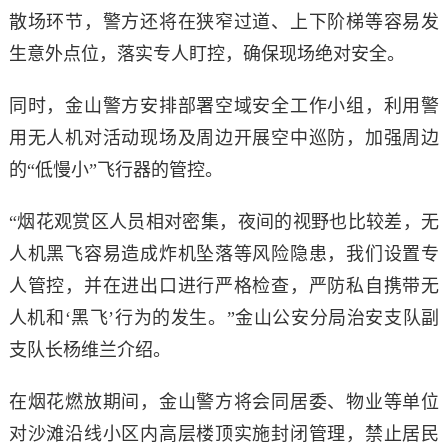
散场环节，警方还将在狭窄过道、上下阶梯等容易发
生意外点位，落实专人盯控，确保现场绝对安全。
同时，金山警方安排部署空域安全工作小组，利用警
用无人机对活动现场及周边开展空中巡防，加强周边
的“低慢小”飞行器的管控。
“烟花观赏区人员相对密集，夜间的视野也比较差，无
人机黑飞容易造成炸机坠落等风险隐患，我们设置专
人管控，并在进出口进行严格检查，严防私自携带无
人机和‘黑飞’行为的发生。”金山公安分局治安支队副
支队长杨维兰介绍。
在烟花燃放期间，金山警方将会同居委、物业等单位
对沙滩沿线小区内高层楼顶实施封闭管理，禁止居民