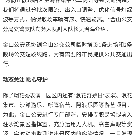
“为防止散场后大量游客集中驾车离开导致交通拥堵，
我们将通过分批次限流、出入口调整、优化信号灯绿
波等方式，确保散场车辆有序、快速驶离。”金山公安
分局交警支队勤务大队副大队长吴治海介绍。
金山公安还协调金山公交公司临时增设1条进场和2条
散场公交短驳线路，为有需要的市民提供公共交通出
行。
动态关注 贴心守护
除了烟花秀表演，园区内还有“浪花奇妙日”表演、浪花
集市、沙滩游乐、帐篷宿营、阿浪乐园等游艺项目。
为此，金山公安进行专门部署，安排专职民警提前入
驻沙滩景区指挥室，充分运用无人机、高空鹰眼等资
源，实时动态监测进出景区内的客流情况，一旦发现