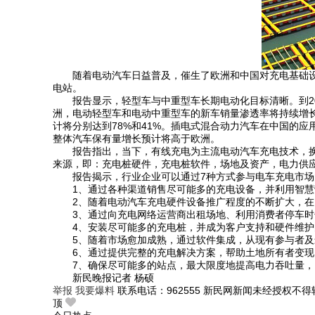
随着电动汽车日益普及，催生了欧洲和中国对充电基础设施
电站。
报告显示，轻型车与中重型车长期电动化目标清晰。到20
洲，电动轻型车和电动中重型车的新车销量渗透率将持续增长，
计将分别达到78%和41%。插电式混合动力汽车在中国的
整体汽车保有量增长预计将高于欧洲。
报告指出，当下，有线充电为主流电动汽车充电技术，
来源，即：充电桩硬件，充电桩软件，场地及资产，电力供
报告揭示，行业企业可以通过7种方式参与电车充电市场
1、通过各种渠道销售尽可能多的充电设备，并利用智慧
2、随着电动汽车充电硬件设备推广程度的不断扩大，
3、通过向充电网络运营商出租场地、利用消费者停车
4、安装尽可能多的充电桩，并成为客户支持和硬件维护
5、随着市场愈加成熟，通过软件集成，从现有参与者
6、通过提供完整的充电解决方案，帮助土地所有者变现
7、确保尽可能多的站点，最大限度地提高电力吞吐量
新民晚报记者 杨硕
举报
我要爆料
联系电话：962555
新民网新闻未经授权不得
顶