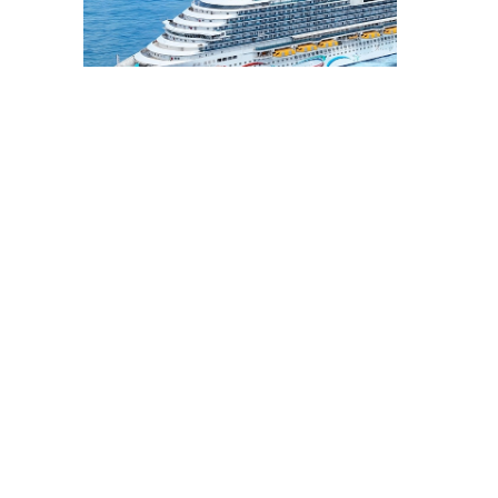
爱达·魔都号首航周年庆启幕，推出限时立减等多重福利
城生活
2024-12-31 19:56
满不满意您说了算！上海城管发布2024下半年社会满意度测
头条
2024-12-31 19:06