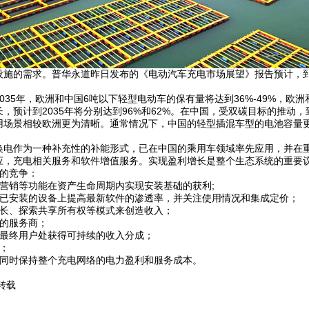
的需求。普华永道昨日发布的《电动汽车充电市场展望》报告预计，到20
35年，欧洲和中国6吨以下轻型电动车的保有量将达到36%-49%，欧洲
预计到2035年将分别达到96%和62%。在中国，受双碳目标的推动，
应用场景相较欧洲更为清晰。通常情况下，中国的轻型插混车型的电池容量更
换电作为一种补充性的补能形式，已在中国的乘用车领域率先应用，并在
应，充电相关服务和软件增值服务。实现盈利增长是整个生态系统的重要
的竞争：
营销等功能在资产生命周期内实现安装基础的获利;
在已安装的设备上提高最新软件的渗透率，并关注使用情况和集成定价；
时长、探索共享所有权等模式来创造收入；
的服务商；
及最终用户处获得可持续的收入分成；
；
，同时保持整个充电网络的电力盈利和服务成本。
转载