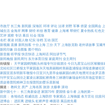
市政厅
长三角
新民眼
深海区
环球
评论
法谭
郊野
军事
侨梁
全国两会
城生活
金海岸
网事
财经
科创
教育
健康
上海滩
帮侬忙
夏令热线
红色文
艺评
观察
专访
幕后
社会
现场
名栏
夜读
封面人物
纪实
珍档
互动
国艺
新视频
直播
新民拍客
十分上海
三分·天下
上海歆克勒
老外讲故事
宝藏
新民印象
目击图集
图个明白
新音频
听早报
快言快语
上海闲话
阿拉讲节气
新民晚报
新民周刊
东方体育日报
家庭周刊
业主周刊
街镇报：
天平家园
鹤翔航头
科瑞专刊
古镇泗泾
今日九星
宝山社区
璀璨徐
北站社区
江桥报
太平家园
嘉兴天地
美丽顾村
美丽盈浦报
金泽报道
康健社区
家园
宜居东明
新车墩报
今日宜川
九里亭
金杨家园
白鹤天地
漕河泾
金罗店
香
刊
平安宝山
洞泾之窗
凌云家园
虹桥商务
三林塘印象
瑞金时讯
市场监管
新江
质赵巷
普陀精神卫生报
普陀妇婴
乐居新城
频道：
教科文
房产
上海名医
旅游
太极拳
滚动
新中国七十：
长三角新奋进
家国70年
爱国情·奋斗者
上海的第一
抗疫：
各地动态
权威信息
上海防控
专家观点
上海驰援
各方言论
抗疫问
进博会：
进距离
进镜头
虹桥声音
峰面语
展品抢先看