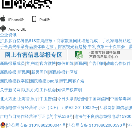
企业资讯
拼多多百亿补贴618首周战报：商家数量同比增超九成，手机家电补贴超1
手全真光学举办品质体验之旅，探索视光新趋势
中乳协第三十次年会｜
新民报系成员
|
客户端
|
官方微博
|
微信矩阵
|
新民网
|
广告刊例
|
战略合作伙伴
新民晚报
|
新民网
|
新民周刊
|
新民晚报社区版
新民晚报数字报
|
新民晚报ipad版
|
新民网客户端
关于新民网
|
联系方式
|
工作机会
|
知识产权声明
北大方正
|
上海音乐厅
|
中卫普信
|
今日头条
|
钱报网
|
中国网信网
|
中国禁毒网
增值电信业务经营许可证（ICP）：沪B2-20110022号
|
互联网新闻信息服务
广电节目制作经营许可证:(沪)字第536号
|
违法与不良信息举报电话159004
|
沪公网安备 31010602000044号
|
沪公网安备 31010602000590号
|
沪