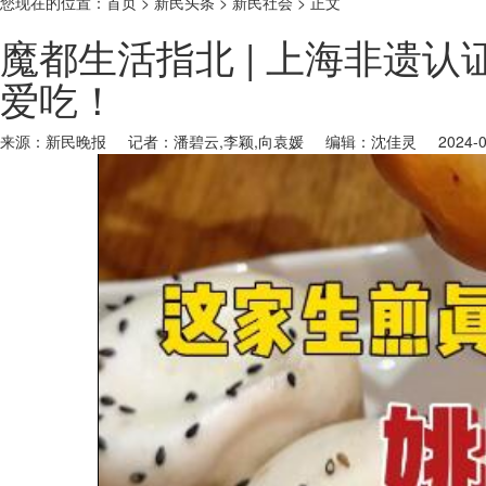
您现在的位置：首页 > 新民头条 > 新民社会 >
正文
魔都生活指北 | 上海非遗
爱吃！
来源：新民晚报
记者：潘碧云,李颖,向袁媛
编辑：沈佳灵
2024-0