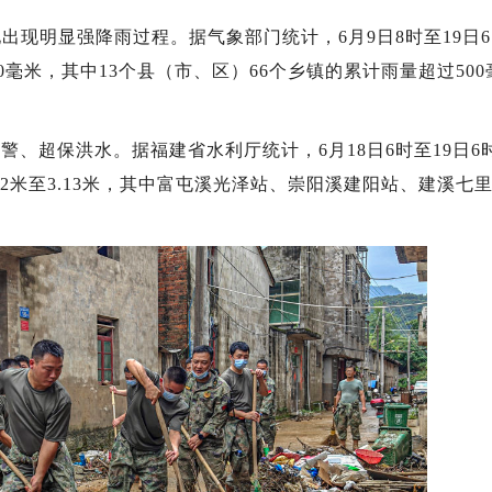
现明显强降雨过程。据气象部门统计，6月9日8时至19日
00毫米，其中13个县（市、区）66个乡镇的累计雨量超过50
超保洪水。据福建省水利厅统计，6月18日6时至19日6
02米至3.13米，其中富屯溪光泽站、崇阳溪建阳站、建溪七里