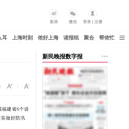
新浪
微信
登录
|
注册
入耳
上海时刻
侬好上海
读报纸
聚合
帮侬忙
新民晚报数字报
|
|
成福建省6个设
切实做好防汛