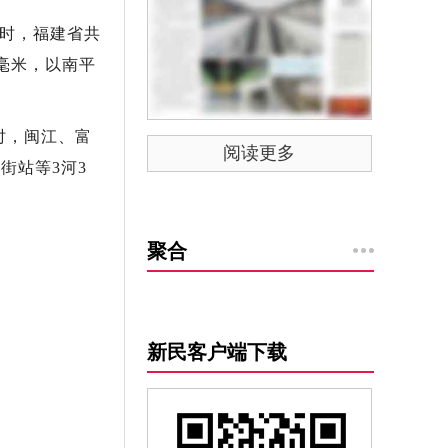
6时，福建省共
0毫米，以南平
时，闽江、富
阅读更多
街站等3河3
聚合
新民客户端下载