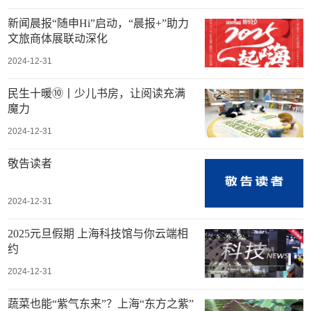
新闻晨报“随申Hi”启动，“晨报+”助力
文旅商体展联动深化
2024-12-31
民生十暖⑩丨少儿书房，让阅读充满
魔力
2024-12-31
敬告读者
2024-12-31
2025元旦假期 上海科技馆与你云端相
约
2024-12-31
蔬菜也能“紫气东来”？上海“东方之紫”