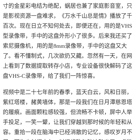
寸的金星彩电结为绝配，蜗居也兼了家庭影音室，只
是影视资源一盘难求，《万水千山总是情》播放了千
百次。现在日立不知何处去，即便还在，用的是VHS
型录像带，手中的这盘外形小了很多。后来我还买了
索尼摄像机，用的是8mm录像带，手中的这盘又大
了。看不懂制式，几次欲扔又藏。忽然有一天，在网
上看到了数据提取转存小店，专业设备很快解码了这
盘VHS-C录像带，给了我们一阵惊喜。
视频中是二十七年前的春季，蓝天白云，风和日丽，
紫红塔楼，赭黄墙体，那是一段我们在日月潭慈恩塔
的履痕。画面颗粒感较强，但流畅不卡顿，屏中人举
手投足，一笑一颦，让我们穿越到那时候的年轻和从
容。重拾一段在脑海中已经消散的记忆，感叹岁月不