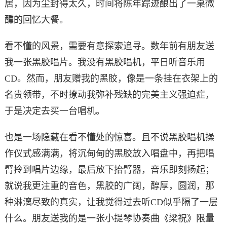
居，因为尘封得太久，时间将陈年踪迹酿出了一桌微
醺的回忆大餐。
看不懂的风景，需要有意探索追寻。数年前有朋友送
我一张黑胶唱片。我没有黑胶唱机，平日听音乐用
CD。然而，朋友赠我的黑胶，像是一条挂在衣架上的
名贵领带，不时撩动我弥补残缺的完美主义强迫症，
于是决定去买一台唱机。
也是一场隐藏在看不懂处的惊喜。且不说黑胶唱机操
作仪式感满满，将沉甸甸的黑胶放入唱盘中，再把唱
臂拎到唱片边缘，最后放下抬臂器，音乐即刻扬起；
就说我更注重的音色，黑胶的广阔，醇厚，圆润，那
种淋漓尽致的真实，让我觉得过去听CD似乎隔了一层
什么。朋友送我的是一张小提琴协奏曲《梁祝》限量