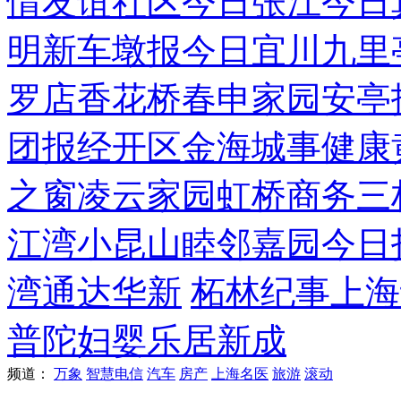
情
友谊社区
今日张江
今日
明
新车墩报
今日宜川
九里
罗店
香花桥
春申家园
安亭
团报
经开区
金海城事
健康
之窗
凌云家园
虹桥商务
三
江湾
小昆山
睦邻嘉园
今日
湾
通达华新
柘林纪事
上海
普陀妇婴
乐居新成
频道：
万象
智慧电信
汽车
房产
上海名医
旅游
滚动