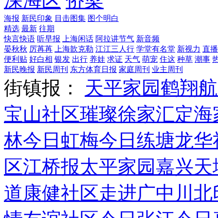
深海区
侨梁
海报
新民印象
目击图集
图个明白
精选
最新
往期
快言快语
听早报
上海闲话
阿拉讲节气
新音频
晏秋秋
厉苒苒
上海歆克勒
江江三人行
学堂有名堂
新视力
直播
便利贴
好白相
银发
出行
养娃
求证
天气
萌宠
住这
种草
潮事
新民晚报
新民周刊
东方体育日报
家庭周刊
业主周刊
街镇报：
天平家园
鹤翔航
宝山社区
璀璨徐家汇
定海
林
今日虹梅
今日练塘
龙华
区
江桥报
太平家园
嘉兴天
道
康健社区
走进广中
川北