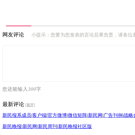
网友评论
小提示：您要为您发表的言论后果负责，请各位
您还能输入
300
字
最新评论
[展开]
新民报系成员
|
客户端
|
官方微博
|
微信矩阵
|
新民网
|
广告刊例
|
战略
新民晚报
|
新民网
|
新民周刊
|
新民晚报社区版