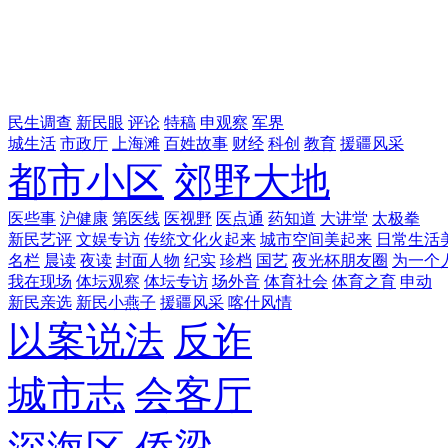
民生调查
新民眼
评论
特稿
申观察
军界
城生活
市政厅
上海滩
百姓故事
财经
科创
教育
援疆风采
都市小区
郊野大地
医些事
沪健康
第医线
医视野
医点通
药知道
大讲堂
太极拳
新民艺评
文娱专访
传统文化火起来
城市空间美起来
日常生活
名栏
晨读
夜读
封面人物
纪实
珍档
国艺
夜光杯朋友圈
为一个
我在现场
体坛观察
体坛专访
场外音
体育社会
体育之育
申动
新民亲选
新民小燕子
援疆风采
喀什风情
以案说法
反诈
城市志
会客厅