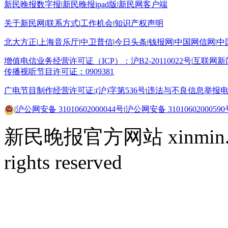
新民晚报数字报
|
新民晚报ipad版
|
新民网客户端
关于新民网
|
联系方式
|
工作机会
|
知识产权声明
北大方正
|
上海音乐厅
|
中卫普信
|
今日头条
|
钱报网
|
中国网信网
|
中
增值电信业务经营许可证（ICP）：沪B2-20110022号
|
互联网新闻
传播视听节目许可证：0909381
广电节目制作经营许可证:(沪)字第536号
|
违法与不良信息举报电话15
|
沪公网安备 31010602000044号
|
沪公网安备 31010602000590
新民晚报官方网站 xinmin.cn
rights reserved