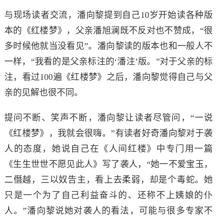
与现场读者交流，潘向黎提到自己10岁开始读各种版
本的《红楼梦》，父亲潘旭澜既不反对也不赞成，“很
多时候他就当没看见”。潘向
黎
读的版本也和一般人不
一样，“我看的是父亲标注的‘潘注’版。”对于父亲的标
注，看过100遍《红楼梦》之后，潘向黎觉得自己与父
亲的见解也很不同。
提问不断、笑声不断，潘向黎让读者尽管问，“一说
《红楼梦》，我就会很嗨。”有读者好奇潘向黎对于袭
人的态度，她说自己在《人间红楼》中专门用一篇
《生生世世不
愿
见此人》写了袭人，“她一不爱宝玉，
二僭越，三以奴告主，看上去柔弱，却是个毒蛇。她
只是一个为了自己利益奋斗的、还称不上姨娘的仆
人。”潘向黎说她对袭人的看法，可能与很多专家不