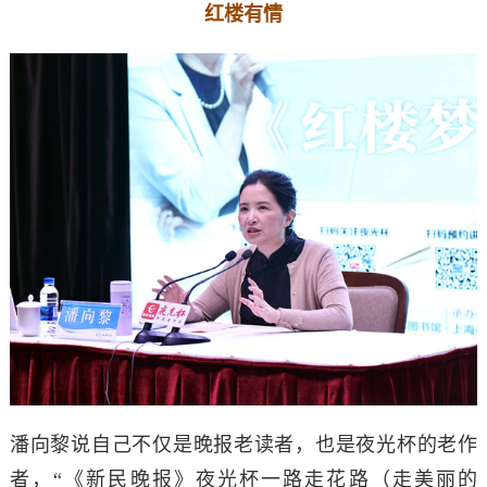
红楼有情
潘向黎说自己不仅是晚报老读者，也是夜光杯的老作
者，“《新民晚报》夜光杯一路走花路（走美丽的