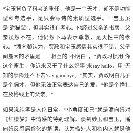
“宝玉背负了科考的重任，他是一个天才，却不是功能
型科考选手，是只会写诗的素质型选手。”“宝玉虽
是‘避猫鼠’，但其实很有孝心。他经过父亲的书房，父
亲虽然不在，他仍然下马表示尊敬，是天性中的孝
心。”潘向黎认为，贾政和宝玉感情其实很不错，父子
间最大的矛盾是——相互的“不明白”，“贾政习惯用‘你
这个畜生，你近来又干了什么好事’来say hello，用‘无
知的孽障还不下去’say goodbye。”其实，贾政明白儿子
是个偏才，但他无法正常表达自己的爱，“他是个挣扎
在及格线上的父亲。”
如果说纯孝是人伦日常，“小角度知己”就是潘向黎对
《红楼梦》中情感的特别理解。谈到妙玉和宝玉，潘
向黎反感庸俗化的解读，认为槛外人和槛内人就是他