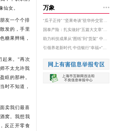
万象
像仙女。
朋友一个个排
“瓜子正传” “坚果奇谈”驻华外交官邀您共同见证一颗高品质的坚果是如何诞生的？
头散发的，手里
国泰产险：扎实做好“五篇大文章”、高质量守护人民美好生活
色糖果辫绳，
助力科技成果从“图纸”到“货架” 中信银行“信 新”论坛共绘科技金融大文章
引领养老新时代 中信银行“幸福+”养老金融服务体系再升级
闭起来。”再次
师不太允许我
盈眶的那种。
”当时不知道，
面卖我们最喜
个酒窝。我想我
，反正开零食