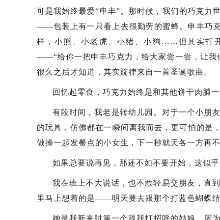
可是我始终最爱“申丰”。那时候，我们的巧克力
——包装上有一只看上去很勤劳的蜜蜂。申丰巧
样，小熊、小老虎、小猪、小狗……但其实打
——“给你一把申丰巧克力，给大家尝一尝，让我
很久之后才知道，其实旋律来自一首圣诞歌曲。
回忆起零食，巧克力始终是和其他饼干肉脯一
有段时间，我老是转幼儿园。对于一个小朋
的玩具，仿佛都在一瞬间离我而去，更可怕的是
做操一起发餐点的小女生，下一秒就天各一方再
如果总要说再见，那还不如不要开始，这似乎
我在班上不大说话，也不敢轻易交朋友，直
里马上想着的是——明天要去跟那个打蓝色蝴蝶
她是我新来时第一个跟我打招呼的姑娘，因为