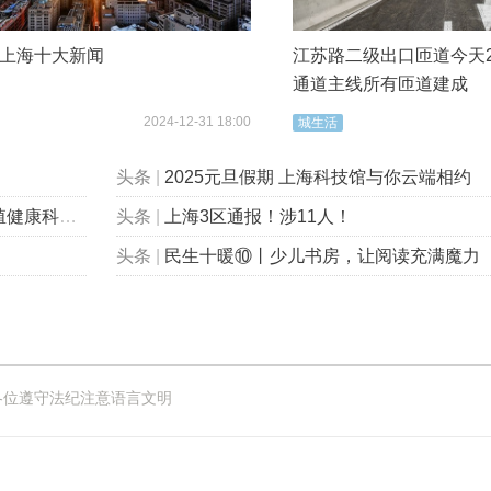
4年上海十大新闻
江苏路二级出口匝道今天2
通道主线所有匝道建成
2024-12-31 18:00
城生活
头条
|
2025元旦假期 上海科技馆与你云端相约
包会的”！
头条
|
上海3区通报！涉11人！
头条
|
民生十暖⑩丨少儿书房，让阅读充满魔力
各位遵守法纪注意语言文明