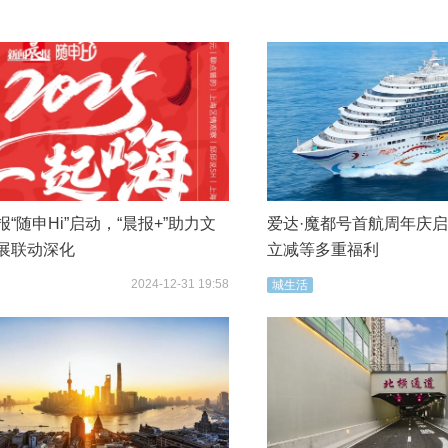
“随申Hi”启动，“晨报+”助力文
爱达·魔都号首航周年庆
展联动深化
立减等多重福利
2024-12-31 19:58
城生活