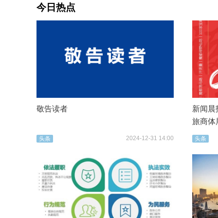
今日热点
敬告读者
新闻晨报
旅商体
2024-12-31 14:00
头条
头条