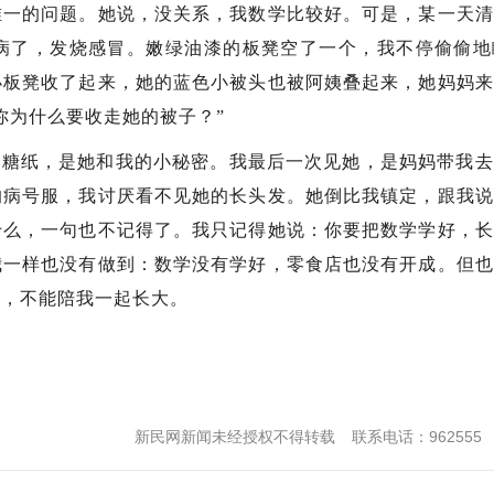
唯一的问题。她说，没关系，我数学比较好。可是，某一天清
病了，发烧感冒。嫩绿油漆的板凳空了一个，我不停偷偷地
小板凳收了起来，她的蓝色小被头也被阿姨叠起来，她妈妈来
你为什么要收走她的被子？”
块糖纸，是她和我的小秘密。我最后一次见她，是妈妈带我去
的病号服，我讨厌看不见她的长头发。她倒比我镇定，跟我说
什么，一句也不记得了。我只记得她说：你要把数学学好，长
我一样也没有做到：数学没有学好，零食店也没有开成。但也
堂，不能陪我一起长大。
新民网新闻未经授权不得转载
联系电话：962555