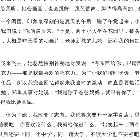
讲给我听。她会画画，也会跳舞，跳芭蕾舞，脚垫得高高的，
第一个闺蜜。印象最深刻的是夏天的午后，睡了午觉起来，小
我们说：“你俩最后来。”于是，两个小人坐在花园里，披
了，大概是昨天看的动画片，老师新教的儿歌，还有我的粉红
飞来飞去，她忽然特别神秘地对我说：“有东西给你，眼睛
巧克力——那是我最喜欢的巧克力。为了让我们按时吃饭，老
奢侈品，所以我完全回忆得起来我当时的激动，简直是要热泪
她，郑重其事对她说：“我是除了爸爸妈妈，就只有你了。
觉得我比她真诚。
姨，但为了她，我改变了志向。我说将来要开一家零食店，里
随便吃，你喜欢吃什么，我就给你进什么。”她笑起来，两
以后还要上同一个中学，同一所大学。不读大学也不要紧吧