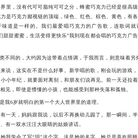
世界里，没有代可可脂纯可可之分，蜂蜜巧克力已经是很高
克力是巧克力鄙视链的顶端，绿色、红色、棕色、黄色，有各
开味道是一样的。我们最爱唱巧克力的广告歌，连歌词就
们甜甜蜜蜜，生活变得更快乐”我到现在都会唱的巧克力广
类不同的，大约因为这带着点情调，于我而言，则意味着另
友来说，这实在不是什么好事。新学唱的歌，刚会玩的游戏，
，小小年纪，就要面对离别，和朋友们说再见。前一天还拉着
不相见，即使是懵懂的小孩，也能感受到那种失落和孤独。
是我6岁就明白的第一个大人世界里的道理。
到有一天，妈妈跟我说，以后不再换幼儿园了。那一瞬间，半
结、有一双水汪汪大眼睛的姑娘讲话。
她我学会了写“玥”这个字，这是她的名字。她总是喜欢照