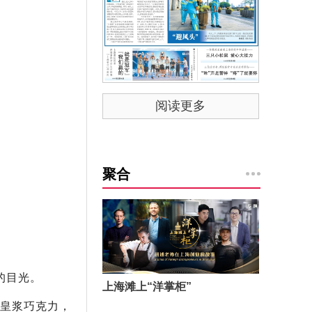
阅读更多
聚合
的目光。
上海滩上“洋掌柜”
蜂皇浆巧克力，