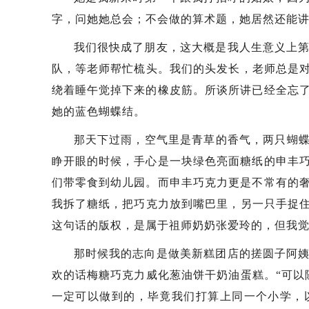
字，问她她总会；不会做的算术题，她居然还能
我们很快成了朋友，这大概是我人生意义上
队，等老师帮忙梳头。我们的头发长，老师总是对
绕着睡午觉掉下来的橡皮筋。所谈所讲已经全忘
她的蓝色蝴蝶结。
那天下过雨，空气里是青草的香气，两只蝴蝶
睁开眼的时候，手心是一块绿色亮面糖纸的申丰
们带零食到幼儿园。而申丰巧克力更是不常有的
我拆了糖纸，把巧克力放到嘴巴里，另一只手捉住
这句话的版权，是属于祖师奶奶张爱玲的，但我
那时候我的志向是做美新糕团店的搓圆子阿
欢的话梅糖巧克力威化葱油饼干奶油蛋糕。“可以
一定可以做到的，毕竟我们打算上同一个小学，