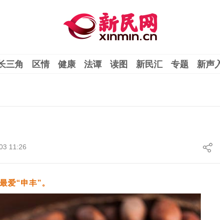
长三角
区情
健康
法谭
读图
新民汇
专题
新声
03 11:26
最爱“申丰”。