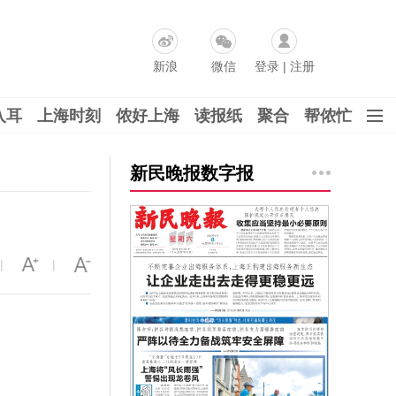
新浪
微信
登录
|
注册
入耳
上海时刻
侬好上海
读报纸
聚合
帮侬忙
新民晚报数字报
|
|