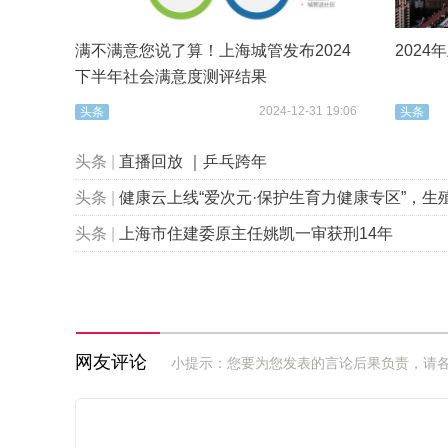
满不满意您说了算！上海城管发布2024
202
下半年社会满意度测评结果
2024-12-31 19:06
头条
头条
头条
|
直播回放 ｜乒乓跨年
头条
|
健康云上线“爱次元·保护生育力健康专区”，生殖健康科普“
头条
|
上海市住建委原主任姚凯一审获刑14年
网友评论
小提示：您要为您发表的言论后果负责，请