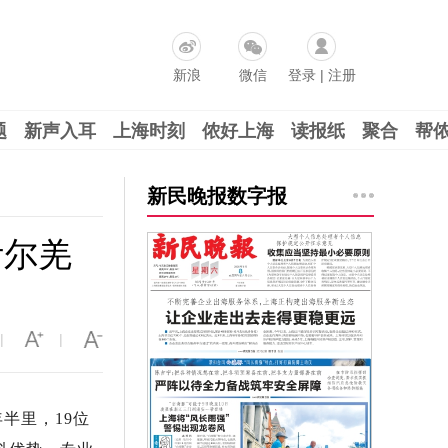
新浪
微信
登录
|
注册
题
新声入耳
上海时刻
侬好上海
读报纸
聚合
帮
新民晚报数字报
叶尔羌
|
|
年半里，19位