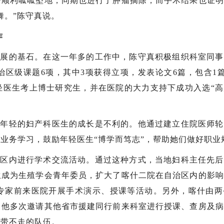
子顺利呱呱坠地，同期也进行了肿瘤摘除，而手术结果也证明
舞。”陈守真说。
作
发展的基石。在这一年多的工作中，陈守真积极组织科室同事
区级课题6项，其中3项获得立项，发表论文6篇，包含1篇
轻医生考上博士研究生，并在医院的大力支持下成功入选“高
于年轻的妇产科医生的成长是不利的。他通过建立住院医师轮
业务学习，鼓励年轻医生“博学而笃志”，帮助她们做好职业
治区内进行学术交流活动。通过这种方式，当地妇科主任先后
生成为生殖学会青年委员，扩大了喀什二院在自治区内的影响
专家前来医院开展手术演示、授课等活动。另外，喀什由两
，他多次邀请其他省市援建同行前来科室进行授课、查房及病
支带不走的队伍。