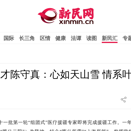
国际
长三角
区情
健康
法谭
读图
新民汇
专
才陈守真：心如天山雪 情系
上海第十一批第一轮“组团式”医疗援疆专家即将完成援疆工作。一