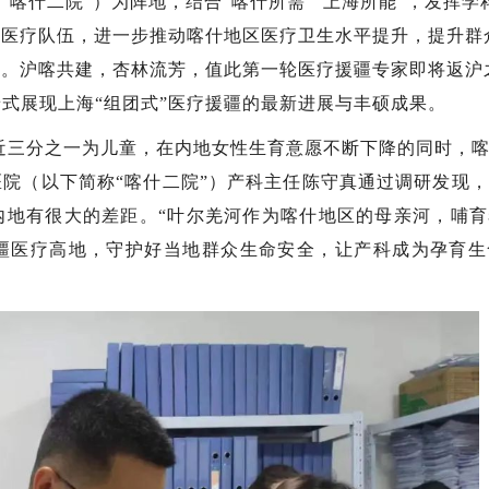
喀什二院”）为阵地，结合“喀什所需”“上海所能”，发挥学
的医疗队伍，进一步推动喀什地区医疗卫生水平提升，提升群
地。沪喀共建，杏林流芳，值此第一轮医疗援疆专家即将返沪
景式展现上海“组团式”医疗援疆的最新进展与丰硕成果。
，近三分之一为儿童，在内地女性生育意愿不断下降的同时，
院（以下简称“喀什二院”）产科主任陈守真通过调研发现
内地有很大的差距。“叶尔羌河作为喀什地区的母亲河，哺育
疆医疗高地，守护好当地群众生命安全，让产科成为孕育生