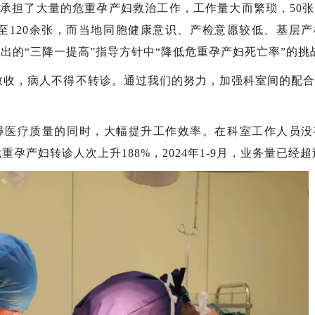
承担了大量的危重孕产妇救治工作，工作量大而繁琐，50
至120余张，而当地同胞健康意识、产检意愿较低、基层
出的“三降一提高”指导方针中“降低危重孕产妇死亡率”的挑
敢收，病人不得不转诊。通过我们的努力，加强科室间的配
障医疗质量的同时，大幅提升工作效率。在科室工作人员没
危重孕产妇转诊人次上升188%，2024年1-9月，业务量已经超过