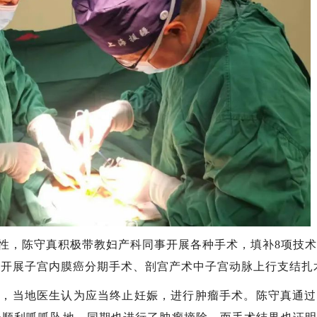
性，陈守真积极带教妇产科同事开展各种手术，填补8项技
立开展子宫内膜癌分期手术、剖宫产术中子宫动脉上行支结扎
妇，当地医生认为应当终止妊娠，进行肿瘤手术。陈守真通过