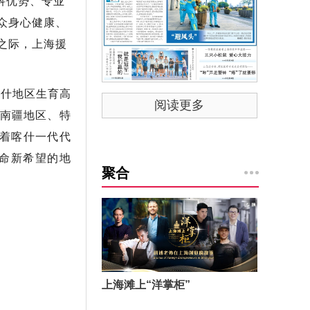
科优势、专业
众身心健康、
之际，上海援
喀什地区生育高
阅读更多
，南疆地区、特
着喀什一代代
命新希望的地
聚合
上海滩上“洋掌柜”