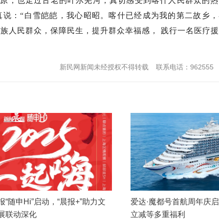
高原，也走过古老的叶尔羌河，真切感受到喀什人民群众的热
真说：“白雪皑皑，我心昭昭。喀什已经成为我的第二故乡，
族人民群众，保障民生，提升群众幸福感， 践行一名医疗
新民网新闻未经授权不得转载
联系电话：962555
“随申Hi”启动，“晨报+”助力文
爱达·魔都号首航周年庆
展联动深化
立减等多重福利