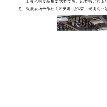
上海光明食品集团党委委员、纪委书记郜卫
龙，银蕨农场合作社主席安娜·尼尔森，光明肉业