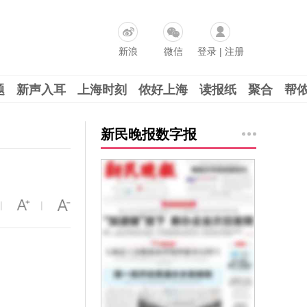
新浪
微信
登录
|
注册
题
新声入耳
上海时刻
侬好上海
读报纸
聚合
帮
新民晚报数字报
|
|