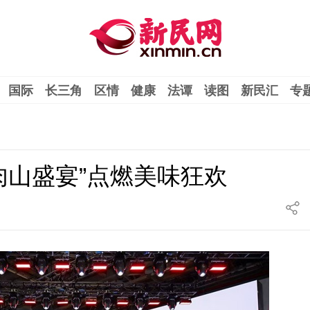
国际
长三角
区情
健康
法谭
读图
新民汇
专
肉山盛宴”点燃美味狂欢