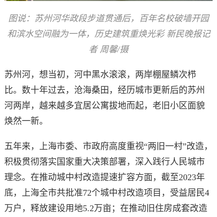
图说：苏州河华政段步道贯通后，百年名校破墙开园
和滨水空间融为一体，历史建筑重焕光彩 新民晚报记
者 周馨/摄
苏州河，想当初，河中黑水滚滚，两岸棚屋鳞次栉
比。数十年过去，沧海桑田，经历城市更新后的苏州
河两岸，越来越多宜居公寓拔地而起，老旧小区面貌
焕然一新。
五年来，上海市委、市政府高度重视“两旧一村”改造，
积极贯彻落实国家重大决策部署，深入践行人民城市
理念。在推动城中村改造提速扩容方面，截至2023年
底，上海全市共批准72个城中村改造项目，受益居民4
万户，释放建设用地5.2万亩；在推动旧住房成套改造