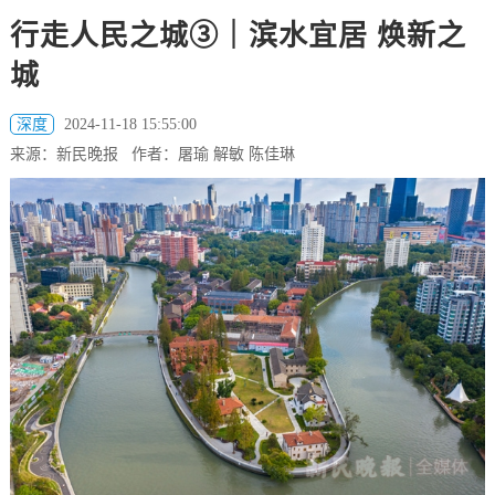
行走人民之城③｜滨水宜居 焕新之
城
深度
2024-11-18 15:55:00
来源：新民晚报 作者：屠瑜 解敏 陈佳琳