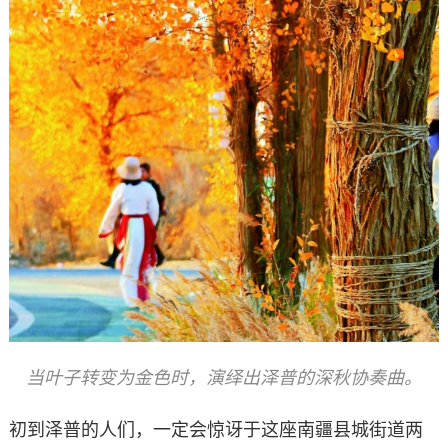
当叶子转变为金色时，演绎出泽普的深秋协奏曲。
初到泽普的人们，一定会惊讶于这座南疆县城街道两