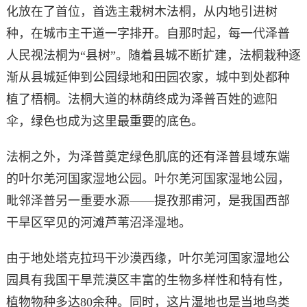
化放在了首位，首选主栽树木法桐，从内地引进树
种，在城市主干道一字排开。自那时起，每一代泽普
人民视法桐为“县树”。随着县城不断扩建，法桐栽种逐
渐从县城延伸到公园绿地和田园农家，城中到处都种
植了梧桐。法桐大道的林荫终成为泽普百姓的遮阳
伞，绿色也成为这里最重要的底色。
法桐之外，为泽普奠定绿色肌底的还有泽普县域东端
的叶尔羌河国家湿地公园。叶尔羌河国家湿地公园，
毗邻泽普另一重要水源——提孜那甫河，是我国西部
干旱区罕见的河滩芦苇沼泽湿地。
由于地处塔克拉玛干沙漠西缘，叶尔羌河国家湿地公
园具有我国干旱荒漠区丰富的生物多样性和特有性，
植物物种多达80余种。同时，这片湿地也是当地鸟类