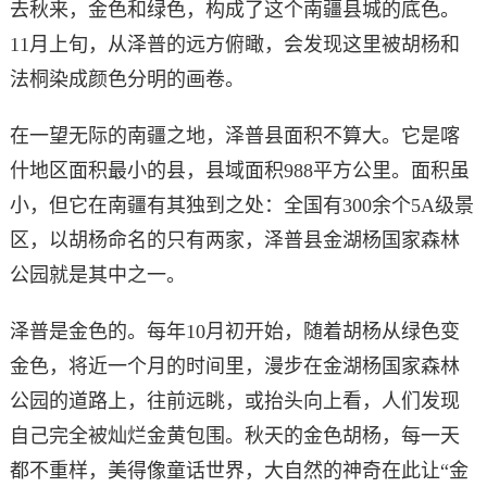
去秋来，金色和绿色，构成了这个南疆县城的底色。
11月上旬，从泽普的远方俯瞰，会发现这里被胡杨和
法桐染成颜色分明的画卷。
在一望无际的南疆之地，泽普县面积不算大。它是喀
什地区面积最小的县，县域面积988平方公里。面积虽
小，但它在南疆有其独到之处：全国有300余个5A级景
区，以胡杨命名的只有两家，泽普县金湖杨国家森林
公园就是其中之一。
泽普是金色的。每年10月初开始，随着胡杨从绿色变
金色，将近一个月的时间里，漫步在金湖杨国家森林
公园的道路上，往前远眺，或抬头向上看，人们发现
自己完全被灿烂金黄包围。秋天的金色胡杨，每一天
都不重样，美得像童话世界，大自然的神奇在此让“金