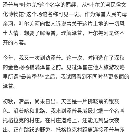
泽普与“叶尔羌”这个名字的羁绊，从“叶尔羌河民俗文
化博物馆”这个场馆名称可见一斑。作为泽普人民的母
亲河，叶尔羌河向世人诉说着关于这片土地的一切风
土人情。想要了解泽普，理解泽普，叶尔羌河是绕不
开的内容。
今年，我又一次到访泽普。这一次，时间选在了深秋
的金色胡杨铺满泽普之前。见过泽普在他人旅游攻略
里所谓“最美季节”之后，我试图看到不同时节更多面的
泽普。
初秋，清晨，尚未日出，天空是一片拂晓前的银灰
色。沿着喀和北路，我来到泽普县域最北端一个名叫
托格拉克的村庄。在村庄道路上，还能见到昼伏夜
出、正在跳跃的野兔。托格拉克村距离连接泽普与莎