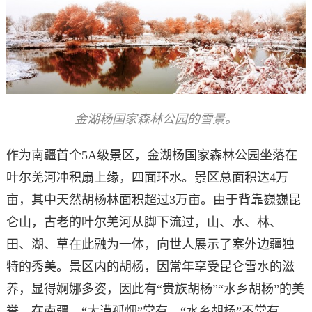
金湖杨国家森林公园的雪景。
作为南疆首个5A级景区，金湖杨国家森林公园坐落在
叶尔羌河冲积扇上缘，四面环水。景区总面积达4万
亩，其中天然胡杨林面积超过3万亩。由于背靠巍巍昆
仑山，古老的叶尔羌河从脚下流过，山、水、林、
田、湖、草在此融为一体，向世人展示了塞外边疆独
特的秀美。景区内的胡杨，因常年享受昆仑雪水的滋
养，显得婀娜多姿，因此有“贵族胡杨”“水乡胡杨”的美
誉。在南疆，“大漠孤烟”常有，“水乡胡杨”不常有。