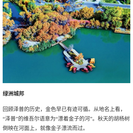
绿洲城邦
回顾泽普的历史，金色早已有迹可循。从地名上看，
“泽普”的维吾尔语意为“漂着金子的河”。秋天的胡杨树
倒映在河面上，就像金子漂流而过。