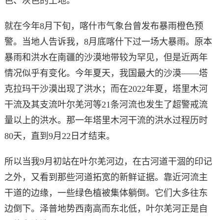
色、灰色的土地。
就在今年8月下旬，喀什市气象台曾发布暴雨橙色预
警。当地人告诉我，8月底喀什下过一场大暴雨。原本
暴雨和洪水在南疆的沙漠地带较为罕见，但是近两年
情况似乎有变化。今年夏天，我国最大的沙漠——塔
克拉玛干沙漠出现了洪水；而在2022年夏，塔里木河
干流及其支流叶尔羌河等21条河流也发生了超警戒流
量以上的洪水。那一年塔里木河干流的洪水过程历时
80天，直到9月22日才结束。
所以当我9月初站在叶尔羌河边，在古河道干涸的印记
之外，又看到那些河道拓宽的新鲜证据。靠近河流主
干道的边缘，一些绿色植被集体躺倒。它们大多往东
边倒下。泽普地势西南高而东北低，叶尔羌河正是自