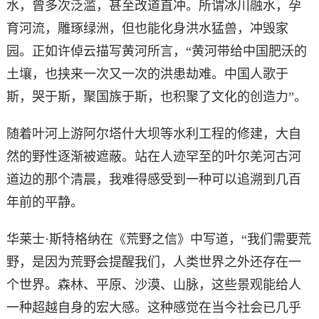
水，曾多次泛滥，甚至改道直冲。所谓冰川融水，孕
育河流，雕琢绿洲，但也能化身洪水猛兽，冲毁家
园。正如许倬云描写黄河所言，“黄河带给中国肥沃的
土壤，也挟来一次又一次的洪患劫难。中国人歌于
斯，哭于斯，聚国族于斯，也积聚了文化的创造力”。
随着叶河上游阿尔塔什大坝等水利工程的修建，大自
然的野性逐渐被遮蔽。站在人迹罕至的叶尔羌河古河
道边的那个清晨，我难得感受到一种可以追溯到几百
年前的平静。
华莱士·斯特格纳在《荒野之信》中写道，“我们需要荒
野，是因为荒野会提醒我们，人类世界之外还存在一
个世界。森林、平原、沙漠、山脉，这些景观能给人
一种超越自身的宏大感。这种感觉在当今社会已几乎