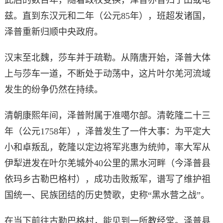
兹。直到东汉元和二年（公元85年），班超发诸国，
泽普重新归顺中央政府。
汉末至北魏，莎车并于疏勒。从隋唐开始，泽普大体
上与莎车一道，不断处于动荡中，这片叶尔羌河流域
发生的纷争仍然在持续。
清朝康熙年间，泽普附属于准噶尔部。清乾隆二十三
年（公元1758年），泽普发生了一件大事：为平定大
小和卓叛乱，乾隆以定边将军兆惠为统帅，率大军从
伊犁进发在叶尔羌城外40公里的黑水河畔（今泽普县
依玛乡古勒巴格村），成功击败叛军，谱写了维护祖
国统一、民族团结的历史赞歌，史称“黑水营之战”。
在当下前往古勒巴格村，能见到一所教经堂。泽普县