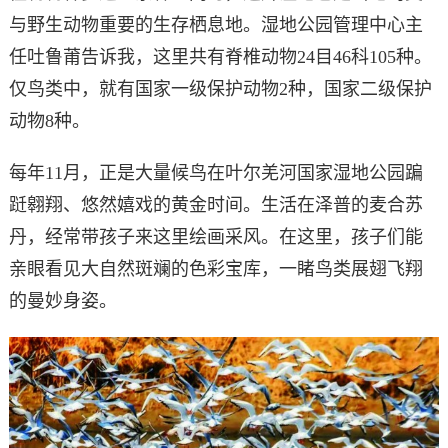
与野生动物重要的生存栖息地。湿地公园管理中心主
任吐鲁莆告诉我，这里共有脊椎动物24目46科105种。
仅鸟类中，就有国家一级保护动物2种，国家二级保护
动物8种。
每年11月，正是大量候鸟在叶尔羌河国家湿地公园蹁
跹翱翔、悠然嬉戏的黄金时间。生活在泽普的麦合苏
丹，经常带孩子来这里绘画采风。在这里，孩子们能
亲眼看见大自然斑斓的色彩宝库，一睹鸟类展翅飞翔
的曼妙身姿。