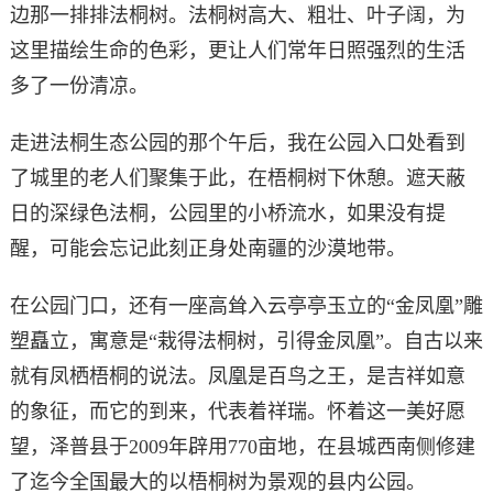
边那一排排法桐树。法桐树高大、粗壮、叶子阔，为
这里描绘生命的色彩，更让人们常年日照强烈的生活
多了一份清凉。
走进法桐生态公园的那个午后，我在公园入口处看到
了城里的老人们聚集于此，在梧桐树下休憩。遮天蔽
日的深绿色法桐，公园里的小桥流水，如果没有提
醒，可能会忘记此刻正身处南疆的沙漠地带。
在公园门口，还有一座高耸入云亭亭玉立的“金凤凰”雕
塑矗立，寓意是“栽得法桐树，引得金凤凰”。自古以来
就有凤栖梧桐的说法。凤凰是百鸟之王，是吉祥如意
的象征，而它的到来，代表着祥瑞。怀着这一美好愿
望，泽普县于2009年辟用770亩地，在县城西南侧修建
了迄今全国最大的以梧桐树为景观的县内公园。