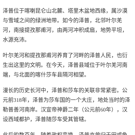
泽普位于喀喇昆仑山北麓、塔里木盆地西缘，属沙漠
与雪域之间的绿洲地带。如今的泽普，北邻叶尔羌
河，南接提孜那甫河，由两河冲积成扇，地势平坦，
水源充沛。
叶尔羌河和提孜那甫河养育了河畔的泽普人民，也衍
生出这里的文明。在今天，泽普县域位于叶尔羌河南
端，与北面的喀什莎车县隔河相望。
漫长的历史长河中，泽普和莎车的关联非常紧密。公
元前318年，泽普为莎车国的一个大庄，地处当时的泽
勒普善河南岸。汉宣帝神爵二年（公元前60年），汉
设西域都护，泽普随莎车受其管辖。
此后的数百年，随着政权变换，泽普亦曾归于田或龟