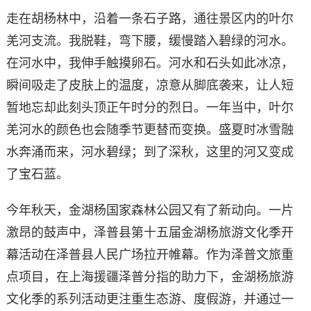
走在胡杨林中，沿着一条石子路，通往景区内的叶尔
羌河支流。我脱鞋，弯下腰，缓慢踏入碧绿的河水。
在河水中，我伸手触摸卵石。河水和石头如此冰凉，
瞬间吸走了皮肤上的温度，凉意从脚底袭来，让人短
暂地忘却此刻头顶正午时分的烈日。一年当中，叶尔
羌河水的颜色也会随季节更替而变换。盛夏时冰雪融
水奔涌而来，河水碧绿；到了深秋，这里的河又变成
了宝石蓝。
今年秋天，金湖杨国家森林公园又有了新动向。一片
激昂的鼓声中，泽普县第十五届金湖杨旅游文化季开
幕活动在泽普县人民广场拉开帷幕。作为泽普文旅重
点项目，在上海援疆泽普分指的助力下，金湖杨旅游
文化季的系列活动更注重生态游、度假游，并通过一