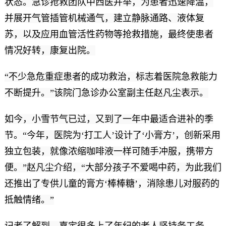
状态。急诊抢救团队中西医并举，为患者迅速降温，
并展开气管插管机械通气，建立静脉通路、液体复
苏，以及应用血管活性药物等抢救措施，最终使患者
情况好转，康复出院。
“不少急危重症患者的成功救治，标志着医院急救能力
不断提升。”该院门急诊办公室副主任赵凡尘表示。
如今，小雪节气已过，又到了一年中最适合进补的季
节。“今年，医院为‘打工人’设计了‘小膏方’，创新采用
独立包装，就像浓缩咖啡液一样可随手冲服，携带方
便。”赵凡尘介绍，“大部分孩子不爱喝中药，为此我们
还推出了专供儿童的膏方‘棒棒糖’，消除患儿对服药的
抵触情绪。”
记者了解到，嘉定很多上了年纪的老人坚持务工务