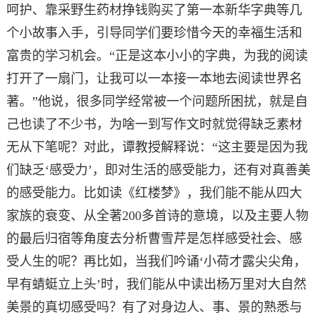
呵护、靠采野生药材挣钱购买了第一本新华字典等几
个小故事入手，引导同学们要珍惜今天的幸福生活和
富贵的学习机会。“正是这本小小的字典，为我的阅读
打开了一扇门，让我可以一本接一本地去阅读世界名
著。”他说，很多同学经常被一个问题所困扰，就是自
己也读了不少书，为啥一到写作文时就觉得缺乏素材
无从下笔呢？对此，谭教授解释说：“这主要是因为我
们缺乏‘感受力’，即对生活的感受能力，还有对真善美
的感受能力。比如读《红楼梦》，我们能不能从四大
家族的衰变、从全著200多首诗的意境，以及主要人物
的最后归宿等角度去分析曹雪芹是怎样感受社会、感
受人生的呢？再比如，当我们吟诵‘小荷才露尖尖角，
早有蜻蜓立上头’时，我们能从中读出杨万里对大自然
美景的真切感受吗？有了对身边人、事、景的熟悉与