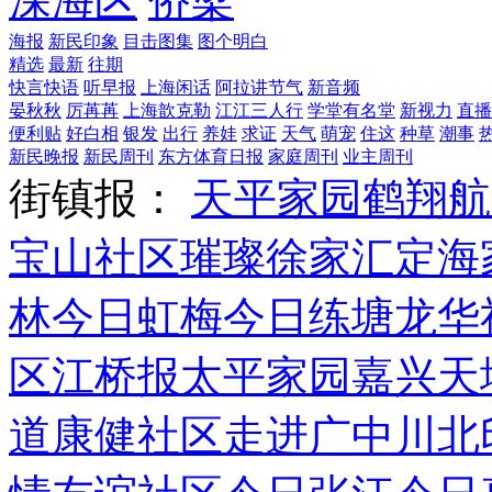
深海区
侨梁
海报
新民印象
目击图集
图个明白
精选
最新
往期
快言快语
听早报
上海闲话
阿拉讲节气
新音频
晏秋秋
厉苒苒
上海歆克勒
江江三人行
学堂有名堂
新视力
直播
便利贴
好白相
银发
出行
养娃
求证
天气
萌宠
住这
种草
潮事
新民晚报
新民周刊
东方体育日报
家庭周刊
业主周刊
街镇报：
天平家园
鹤翔航
宝山社区
璀璨徐家汇
定海
林
今日虹梅
今日练塘
龙华
区
江桥报
太平家园
嘉兴天
道
康健社区
走进广中
川北