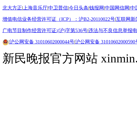
北大方正
|
上海音乐厅
|
中卫普信
|
今日头条
|
钱报网
|
中国网信网
|
中
增值电信业务经营许可证（ICP）：沪B2-20110022号
|
互联网新闻
广电节目制作经营许可证:(沪)字第536号
|
违法与不良信息举报电话15
|
沪公网安备 31010602000044号
|
沪公网安备 31010602000590
新民晚报官方网站 xinmin.cn ©2