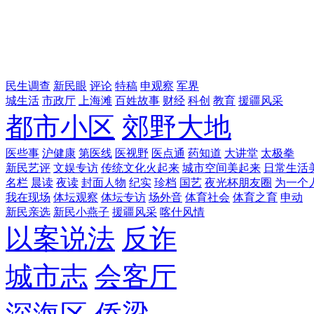
民生调查
新民眼
评论
特稿
申观察
军界
城生活
市政厅
上海滩
百姓故事
财经
科创
教育
援疆风采
都市小区
郊野大地
医些事
沪健康
第医线
医视野
医点通
药知道
大讲堂
太极拳
新民艺评
文娱专访
传统文化火起来
城市空间美起来
日常生活
名栏
晨读
夜读
封面人物
纪实
珍档
国艺
夜光杯朋友圈
为一个
我在现场
体坛观察
体坛专访
场外音
体育社会
体育之育
申动
新民亲选
新民小燕子
援疆风采
喀什风情
以案说法
反诈
城市志
会客厅