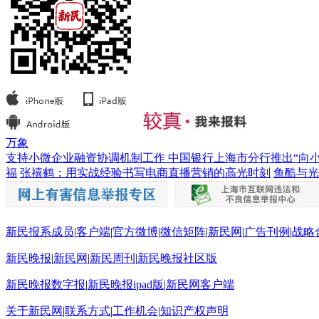
万象
支持小微企业融资协调机制工作 中国银行上海市分行推出“向
福
张禧鹤：用实战经验书写电商直播营销的高光时刻
鱼酷与光
新民报系成员
|
客户端
|
官方微博
|
微信矩阵
|
新民网
|
广告刊例
|
战略
新民晚报
|
新民网
|
新民周刊
|
新民晚报社区版
新民晚报数字报
|
新民晚报ipad版
|
新民网客户端
关于新民网
|
联系方式
|
工作机会
|
知识产权声明