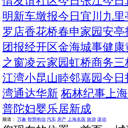
情
友谊社区
今日张江
今日
明
新车墩报
今日宜川
九里
罗店
香花桥
春申家园
安亭
团报
经开区
金海城事
健康
之窗
凌云家园
虹桥商务
三
江湾
小昆山
睦邻嘉园
今日
湾
通达华新
柘林纪事
上海
普陀妇婴
乐居新成
频道：
万象
智慧电信
汽车
房产
上海名医
旅游
滚动