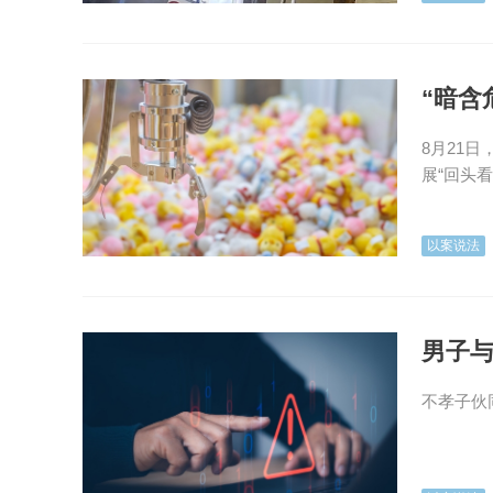
“暗含
8月21
展“回头看
以案说法
男子与
不孝子伙