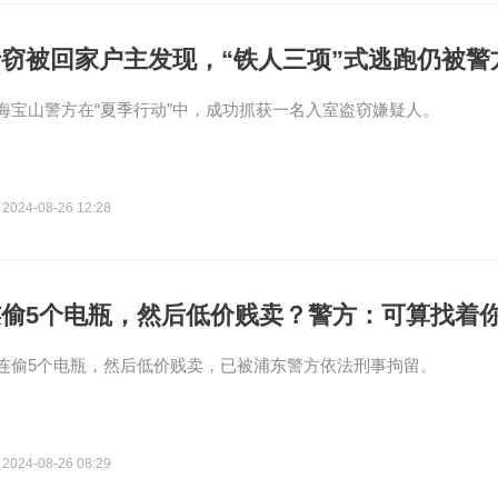
窃被回家户主发现，“铁人三项”式逃跑仍被警
海宝山警方在“夏季行动”中，成功抓获一名入室盗窃嫌疑人。
2024-08-26 12:28
连偷5个电瓶，然后低价贱卖？警方：可算找着
连偷5个电瓶，然后低价贱卖，已被浦东警方依法刑事拘留。
2024-08-26 08:29