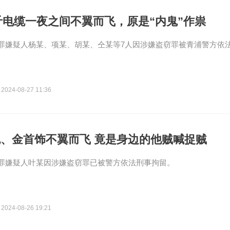
0斤电缆一夜之间不翼而飞，原是“内鬼”作祟
罪嫌疑人杨某、项某、胡某、仝某等7人因涉嫌盗窃罪被青浦警方依
2024-08-27 11:36
、金首饰不翼而飞 竟是身边的他贼喊捉贼
罪嫌疑人叶某因涉嫌盗窃罪已被警方依法刑事拘留。
2024-08-26 19:21