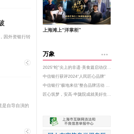
破
上海滩上“洋掌柜”
，因外资银行转
万象
2025“蛇”尖上的非遗·美食篇启动仪式暨2024上海非遗盛事颁证典礼盛大开幕
中信银行获评2024“人民匠心品牌”
中信银行“极地来信”整合品牌活动 获评中国公共关系协会年度公关示范案例
匠心筑梦，安高·申陇院成就美好生活蓝图
竟是自导自演的