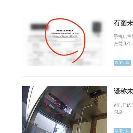
有图
手机店主
账需几个
以案说法
谎称
家门口的
闹剧。
以案说法