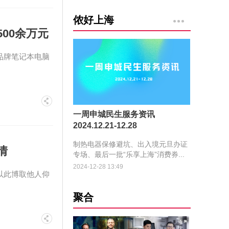
侬好上海
00余万元
品牌笔记本电脑
一周申城民生服务资讯
2024.12.21-12.28
制热电器保修避坑、出入境元旦办证
情
专场、最后一批“乐享上海”消费券...
2024-12-28 13:49
以此博取他人仰
聚合