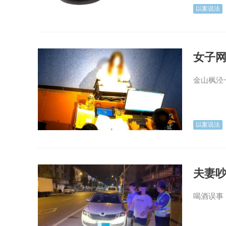
以案说法
女子网
金山枫泾
以案说法
夫妻吵
喝酒误事