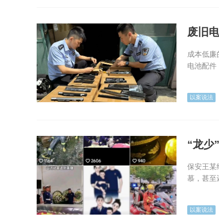
废旧电
成本低廉
电池配件
以案说法
“龙少
保安王某
慕，甚至还
以案说法