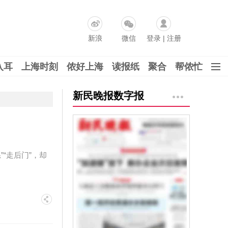
新浪
微信
登录
|
注册
入耳
上海时刻
侬好上海
读报纸
聚合
帮侬忙
新民晚报数字报
“走后门”，却