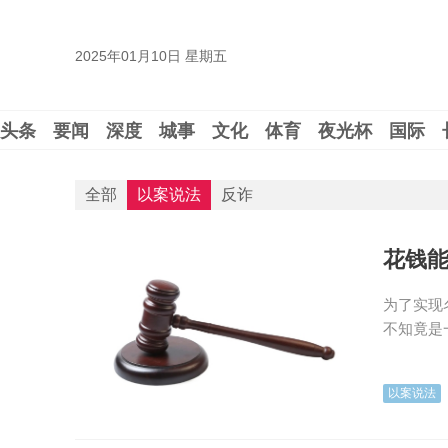
2025年01月10日 星期五
头条
要闻
深度
城事
文化
体育
夜光杯
国际
全部
以案说法
反诈
花钱能
为了实现
不知竟是
以案说法