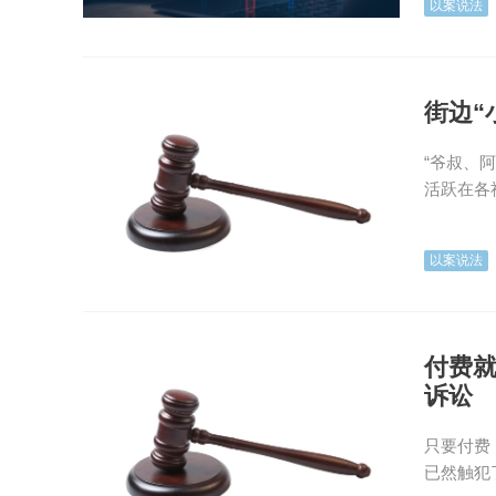
以案说法
街边“
“爷叔、
活跃在各
以案说法
付费就
诉讼
只要付费
已然触犯