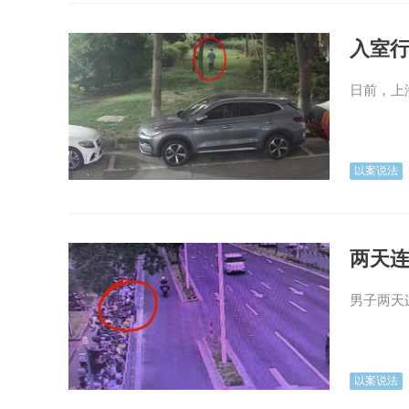
入室行
日前，上
以案说法
两天
男子两天
以案说法