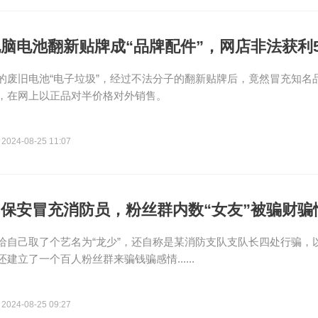
脑电池翻新贴牌成“品牌配件”，网店非法获利5
的废旧电池“电子垃圾”，经过不法分子的翻新贴牌后，竟然冒充知名
，在网上以正品对半价格对外销售。
2024-08-25 11:07
”保安冒充消防员，粉丝群内数“女友”被骗财骗
给自己取了个艺名为“龙少”，还自称是某消防支队支队长四处行骗，
建立了一个百人粉丝群来骗钱骗感情......
2024-08-25 09:27