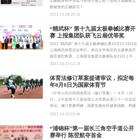
太极健身和声乐练习有何共通之处？如何才能解锁太
极健身的正确姿式？
2021-10-28 20:32
“精武杯” 第十九届太极拳械比赛开
赛 上报集团队获飞云扇优等奖
2021 “精武杯” 第十九届太极拳械比赛10月23-24日在
上海精武体育总会举行，来自全市各区的太极拳选手
展开激烈角逐。上海报业集团太极拳队在23日上午...
2021-10-23 12:18
体育法修订草案提请审议，拟定每
年8月8日为国家体育节
《中华人民共和国体育法（修订草案）》今天（19
日）上午提请十三届全国人大常委会第三十一次会议
审议。修订草案明确，国家实施全民健身战略，构建
全民健身公共服务...
2021-10-19 10:46
“浦锦杯”第一届长三角空手道公开
赛举行 陈翌航夺首金