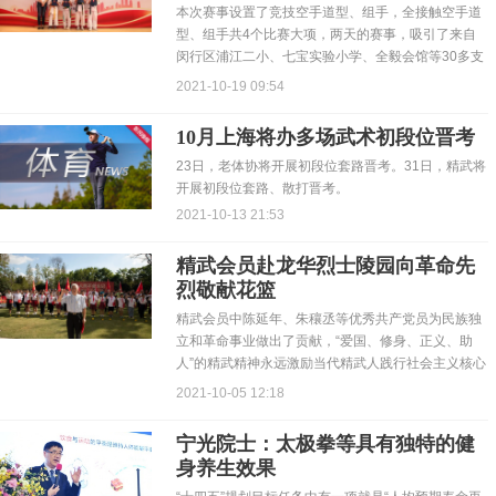
本次赛事设置了竞技空手道型、组手，全接触空手道
型、组手共4个比赛大项，两天的赛事，吸引了来自
闵行区浦江二小、七宝实验小学、全毅会馆等30多支
队伍270多人参赛。
2021-10-19 09:54
10月上海将办多场武术初段位晋考
23日，老体协将开展初段位套路晋考。31日，精武将
开展初段位套路、散打晋考。
2021-10-13 21:53
精武会员赴龙华烈士陵园向革命先
烈敬献花篮
精武会员中陈延年、朱穰丞等优秀共产党员为民族独
立和革命事业做出了贡献，“爱国、修身、正义、助
人”的精武精神永远激励当代精武人践行社会主义核心
价值观。
2021-10-05 12:18
宁光院士：太极拳等具有独特的健
身养生效果