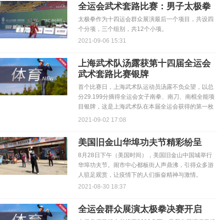
全运会武术套路比赛：男子太极拳
太极拳作为十四运会群众展演最后一个项目，共设四
个分项，三个组别，共12个小项。
2021-09-06 15:31
上海武术队汤露获第十四届全运会
武术套路比赛银牌
首个比赛日，上海武术队运动员汤露不负众望，以总
分29.199分摘得全运会女子南拳、南刀、南棍全能项
目银牌，这是上海武术队在本届全运会获得的第一枚
奖牌。
2021-09-02 17:08
美国旧金山华埠功夫节精彩纷呈
8月28日下午（美国时间），美国旧金山中国城举行
华埠功夫节。闹市中心都板街人声鼎沸，引得众多游
人驻足观赏，让疫情下的人们振奋精神与激情。
2021-08-30 18:37
全运会群众展演太极拳决赛开启