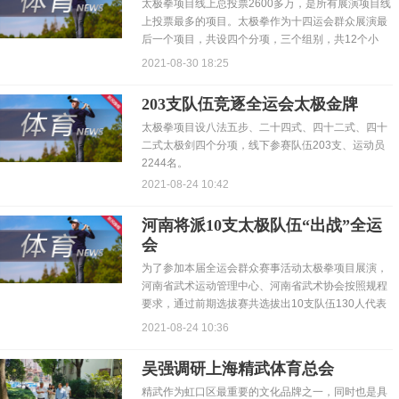
太极拳项目线上总投票2600多万，是所有展演项目线
上投票最多的项目。太极拳作为十四运会群众展演最
后一个项目，共设四个分项，三个组别，共12个小
项，将在8月...
2021-08-30 18:25
203支队伍竞逐全运会太极金牌
太极拳项目设八法五步、二十四式、四十二式、四十
二式太极剑四个分项，线下参赛队伍203支、运动员
2244名。
2021-08-24 10:42
河南将派10支太极队伍“出战”全运
会
为了参加本届全运会群众赛事活动太极拳项目展演，
河南省武术运动管理中心、河南省武术协会按照规程
要求，通过前期选拔赛共选拔出10支队伍130人代表
河南参加3个...
2021-08-24 10:36
吴强调研上海精武体育总会
精武作为虹口区最重要的文化品牌之一，同时也是具