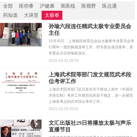
全部
医些事
沪健康
第医线
医视野
医点通
药知道
大讲堂
太极拳
孙瑜六段连任精武太极专业委员会
主任
10月30日，上海精武体育总会会太极拳专业委员会举
行两年一度的换届选举工作，经专委会成员推举，原
专委会主任孙瑜获连任。
2021-10-31 08:59
上海武术院等部门发文规范武术段
位考评工作
上海武术院等部门近日发布关于推动上海市《中国武
术段位制》考评工作规范化的若干规定，进一步规范
上海各考点的武术段位考评工作。
2021-10-28 20:51
文汇出版社29日将播放太极与声乐
直播节目