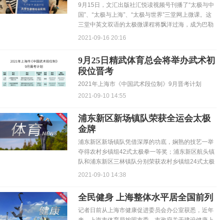
9月15日，文汇出版社汇悦读视频号刊播了“太极与中
国”、“太极与上海”、“太极与世界”三堂网上微课。这
三堂中英文双语的太极微课程将飘洋过海，成为巴勒
斯坦圣...
2021-09-16 20:16
9月25日精武体育总会将举办武术初
段位晋考
2021年上海市《中国武术段位制》9月晋考计划
2021-09-10 14:55
浦东新区新场镇队荣获全运会太极
金牌
浦东新区新场镇队凭借深厚的功底，娴熟的技艺一举
夺得农村乡镇组42式太极拳一等奖；浦东新区航头镇
队和浦东新区三林镇队分别荣获农村乡镇组24式太极
拳和42式太...
2021-09-10 14:38
全民健身 上海整体水平居全国前列
记者日前从上海市健康促进委员会办公室获悉，近年