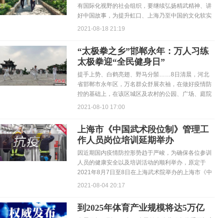
有国际化视野的社会组织，要继续弘扬精武精神、讲
好中国故事，为提升虹口、上海乃至中国的文化软实
力做出更大贡献。
2021-08-18 21:19
“太极拳之乡”邯郸永年：万人习练
太极拳迎“全民健身日”
提手上势、白鹤亮翅、野马分鬃……8日清晨，河北
省邯郸市永年区，万名群众舒展衣袖，在做好疫情防
控的基础上，在该区城区及农村的公园、广场、庭院
等地点习练太极拳...
2021-08-10 17:00
上海市《中国武术段位制》管理工
作人员岗位培训延期举办
因近期国内疫情防控形势趋于严峻，为确保各位参训
人员的健康安全以及培训活动的顺利举办，原定于
2021年8月7日至8日在上海武术院举办的上海市《中
国武术段位制...
2021-08-04 20:17
到2025年体育产业规模将达5万亿