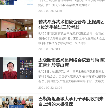
“十四五”规划目标任务中有一项就是“人均预期寿命再
提高1岁”，如何让自己活得更久更好呢？
2021-09-26 23:30
精武举办武术初段位晋考 上报集团
4位选手通过三段考核
9月25日精武体育总会举办武术初段位晋考，全市的
各路武术爱好者纷纷报名，来自上海报业集团工会太
极拳队的4位选手顺利通过三段位考核。
2021-09-26 20:11
太极圈悄然兴起网络会议新时尚 陈
正雷九段等出席
9月18日，杭州师范大学、世界太极拳网就和美国太
极科学联合会、美国伊利诺伊大学-香槟分校利用网络
会议，共同主办了“首届太极科学网络论坛”。太极大
师陈正雷、...
2021-09-22 13:04
巴勒斯坦圣城大学孔子学院收到来
自上海的太极微课