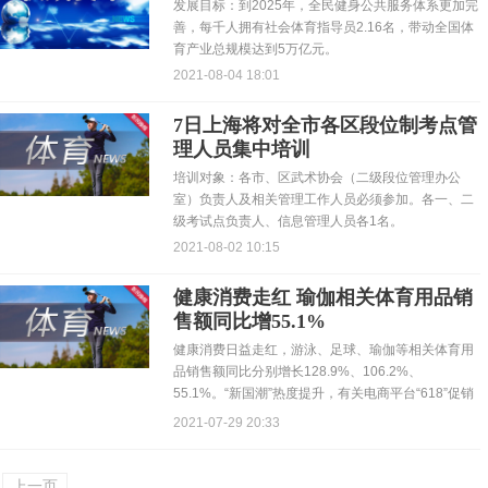
发展目标：到2025年，全民健身公共服务体系更加完
善，每千人拥有社会体育指导员2.16名，带动全国体
育产业总规模达到5万亿元。
2021-08-04 18:01
7日上海将对全市各区段位制考点管
理人员集中培训
培训对象：各市、区武术协会（二级段位管理办公
室）负责人及相关管理工作人员必须参加。各一、二
级考试点负责人、信息管理人员各1名。
2021-08-02 10:15
健康消费走红 瑜伽相关体育用品销
售额同比增55.1%
健康消费日益走红，游泳、足球、瑜伽等相关体育用
品销售额同比分别增长128.9%、106.2%、
55.1%。“新国潮”热度提升，有关电商平台“618”促销
活...
2021-07-29 20:33
上一页