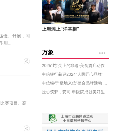
上海滩上“洋掌柜”
缓慢、舒展，同
...
万象
2025“蛇”尖上的非遗·美食篇启动仪式暨2024上海非遗盛事颁证典礼盛大开幕
中信银行获评2024“人民匠心品牌”
中信银行“极地来信”整合品牌活动 获评中国公共关系协会年度公关示范案例
匠心筑梦，安高·申陇院成就美好生活蓝图
式比赛项目。高