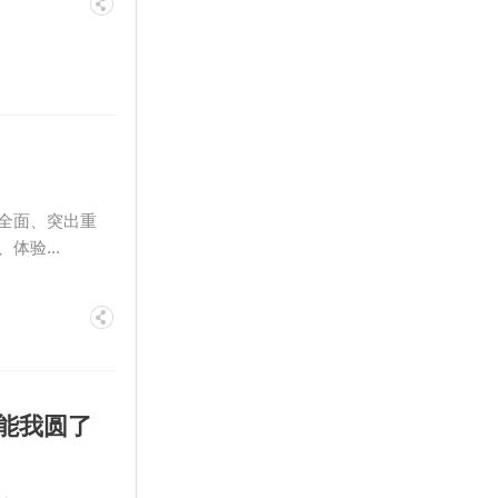
全面、突出重
验...
可能我圆了