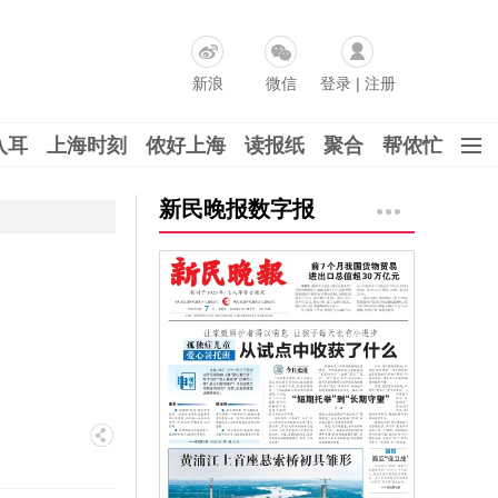
新浪
微信
登录
|
注册
入耳
上海时刻
侬好上海
读报纸
聚合
帮侬忙
新民晚报数字报