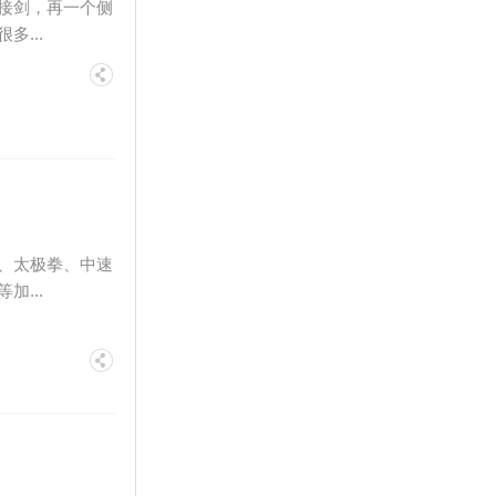
接剑，再一个侧
...
、太极拳、中速
...