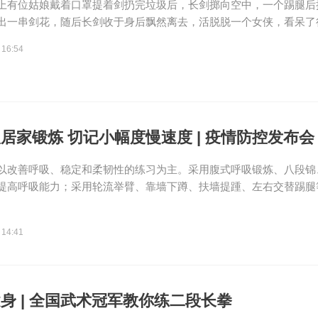
上有位姑娘戴着口罩提着剑扔完垃圾后，长剑掷向空中，一个踢腿后
出一串剑花，随后长剑收于身后飘然离去，活脱脱一个女侠，看呆了很多
 16:54
居家锻炼 切记小幅度慢速度 | 疫情防控发布会
以改善呼吸、稳定和柔韧性的练习为主。采用腹式呼吸锻炼、八段锦
提高呼吸能力；采用轮流举臂、靠墙下蹲、扶墙提踵、左右交替踢腿等加
 14:41
身 | 全国武术冠军教你练二段长拳