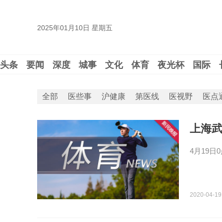
2025年01月10日 星期五
头条
要闻
深度
城事
文化
体育
夜光杯
国际
全部
医些事
沪健康
第医线
医视野
医点
上海武
4月19日
2020-04-19