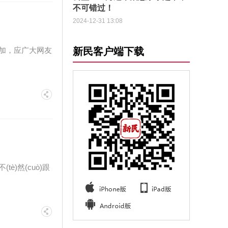
不可错过！
2024-12-31 13:08
新民客户端下载
加，应广大网友
è)然(cuò)跟