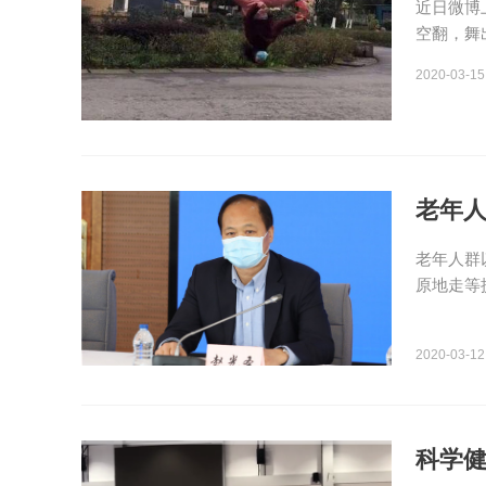
近日微博
空翻，舞
2020-03-15
老年人
老年人群
原地走等
2020-03-12
科学健