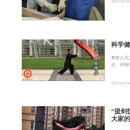
2020-03-20
科学健
整套八式
点、对称
2020-03-19
“提剑
大家