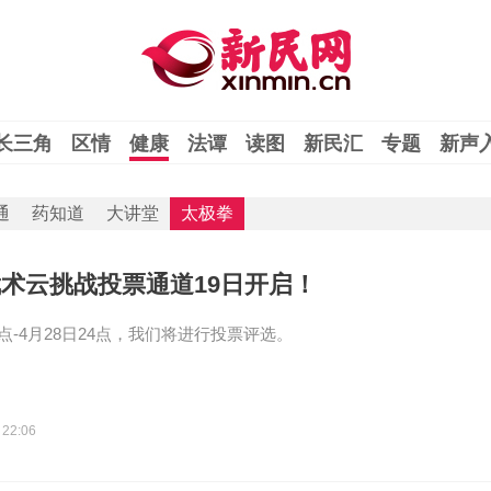
长三角
区情
健康
法谭
读图
新民汇
专题
新声
通
药知道
大讲堂
太极拳
术云挑战投票通道19日开启！
0点-4月28日24点，我们将进行投票评选。
 22:06