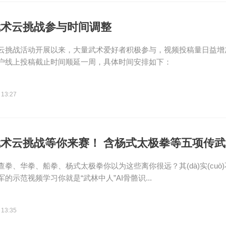
武术云挑战参与时间调整
云挑战活动开展以来，大量武术爱好者积极参与，视频投稿量日益增
户线上投稿截止时间顺延一周，具体时间安排如下：
 13:27
术云挑战等你来赛！ 含杨式太极拳等五项传武
拳、华拳、船拳、杨式太极拳你以为这些离你很远？其(dà)实(cuò)不(t
的示范视频学习你就是“武林中人”AI骨骼识...
 13:35