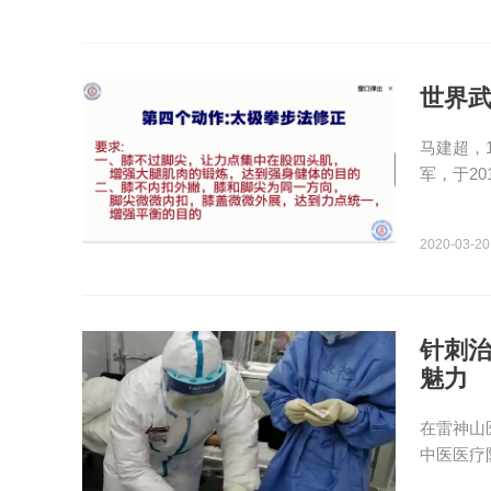
世界武
马建超，
军，于2
2020-03-20
针刺治
魅力
​在雷神
中医医疗