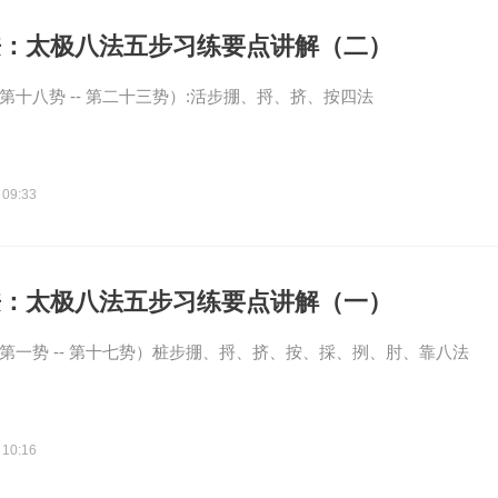
兼：太极八法五步习练要点讲解（二）
第十八势 -- 第二十三势）:活步掤、捋、挤、按四法
 09:33
兼：太极八法五步习练要点讲解（一）
（第一势 -- 第十七势）桩步掤、捋、挤、按、採、挒、肘、靠八法
 10:16