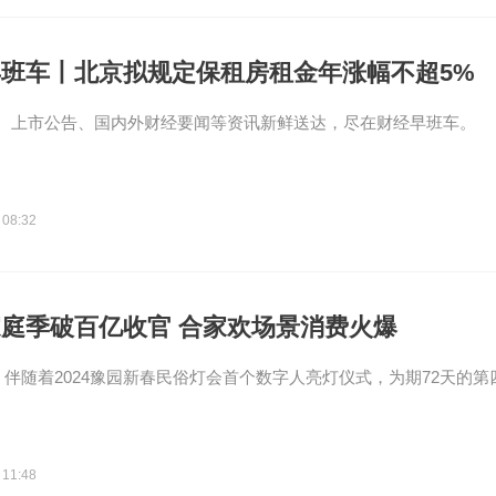
班车丨北京拟规定保租房租金年涨幅不超5%
、上市公告、国内外财经要闻等资讯新鲜送达，尽在财经早班车。
 08:32
庭季破百亿收官 合家欢场景消费火爆
4日，伴随着2024豫园新春民俗灯会首个数字人亮灯仪式，为期72天的
。
 11:48