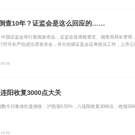
要倒查10年？证监会是这么回应的……
日，中国证监会举行新闻发布会，证监会首席检查官、稽查局局长李明
行司司长严伯进出席发布会，并分别就证监会证券执法工作，上市公司.
 09:26
连阳收复3000点大关
数今日集体红盘报收，沪指涨0.55%，八连阳收复3000点，收报3004
 16:04