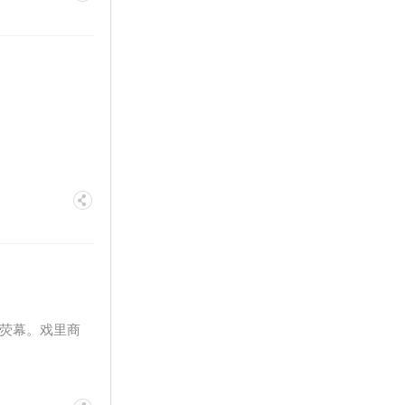
上荧幕。戏里商