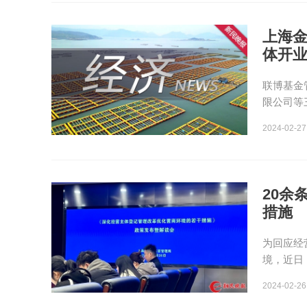
上海金
体开
联博基金
限公司等
2024-02-27
20余
措施
为回应经
境，近日
2024-02-26