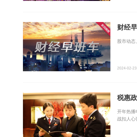
财经
股市动态
2024-02-23
税惠政
开年热播
战扣人心