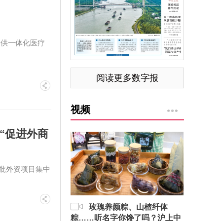
提供一体化医疗
阅读更多数字报
视频
“促进外商
批外资项目集中
玫瑰养颜粽、山楂纤体
粽……听名字你馋了吗？沪上中