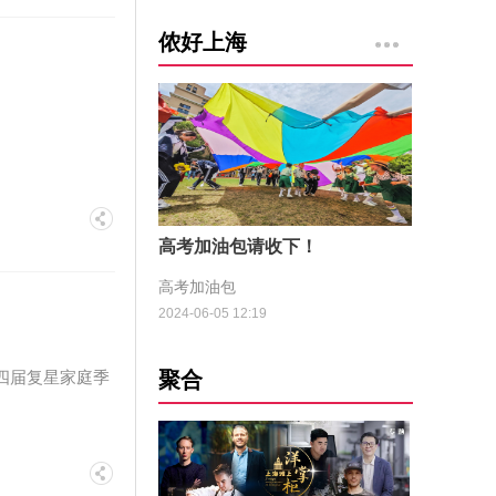
侬好上海
高考加油包请收下！
高考加油包
2024-06-05 12:19
聚合
第四届复星家庭季