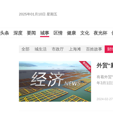
2025年01月10日 星期五
头条
深度
要闻
城事
区情
健康
文化
夜光杯
全部
城生活
市政厅
上海滩
百姓故事
财
外贸“
有着外贸
年3月1
2024-02-27