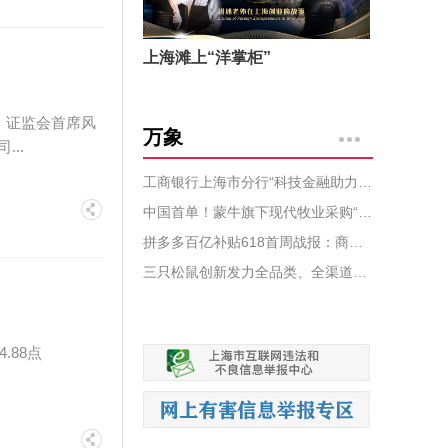
上海滩上“洋掌柜”
，证监会首席风
万象
..
工商银行上海市分行“科技金融助力绿色科技创新”展台亮相上海国际碳博会
中国首单！蒙牛旗下现代牧业采购“零毁林”大豆成功抵港
拼多多百亿补贴618首周战报：商家数量同比增超九成，手机家电补贴超10亿
三只松鼠创新发力全品类、全渠道、全域协同平台，冲击三年“200亿目标”
.88点