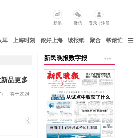
新浪
微信
登录
|
注册
入耳
上海时刻
侬好上海
读报纸
聚合
帮侬忙
新民晚报数字报
大新品更多
），将于2024