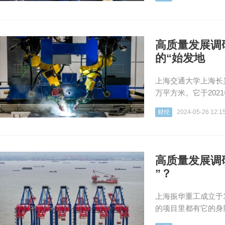
高质量发展调
的“始发地
上海交通大学上海长
万平方米。它于202
财经
2024-05-26 12:1
高质量发展调
”？
上海振华重工成立于
的项目里都有它的身影