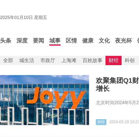
2025年01月10日 星期五
头条
深度
要闻
城事
区情
健康
文化
夜光杯
全部
城生活
市政厅
上海滩
百姓故事
财经
科创
欢聚集团Q1财
增长
北京时间2024年5
财经
2024-05-29 10:2