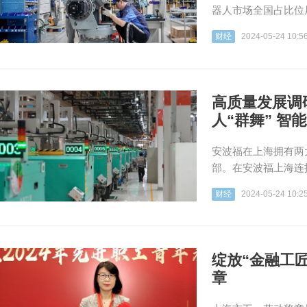
器人市场全国占比位
财经
2024-05-24 10:5
高质量发展调
人“群舞” 智
安波福在上海拥有两
部。在安波福上海连
财经
2024-05-24 10:2
绽放“金融工
章