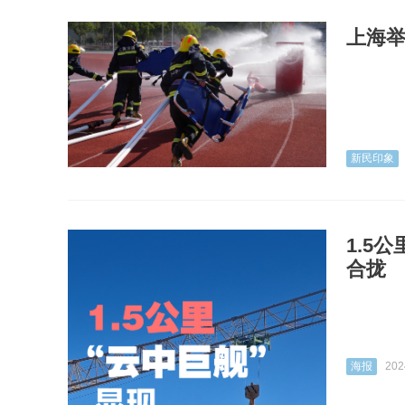
上海
新民印象
1.5
合拢
海报
202