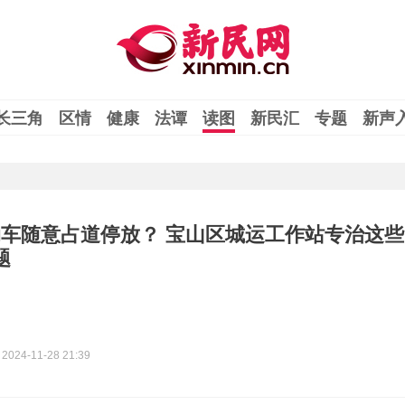
长三角
区情
健康
法谭
读图
新民汇
专题
新声
车随意占道停放？ 宝山区城运工作站专治这些
题
2024-11-28 21:39