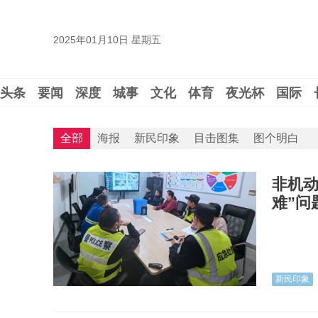
2025年01月10日 星期五
头条
要闻
深度
城事
文化
体育
夜光杯
国际
全部
海报
新民印象
目击图集
图个明白
非机动
难”问
新民印象