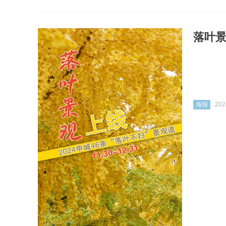
落叶
海报
202