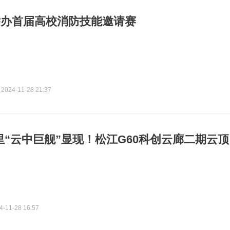
举办首届高校消防技能邀请赛
2024-11-28 21:37
公里“云中巨舰”显现！松江G60科创云廊二期云
4-11-28 16:57