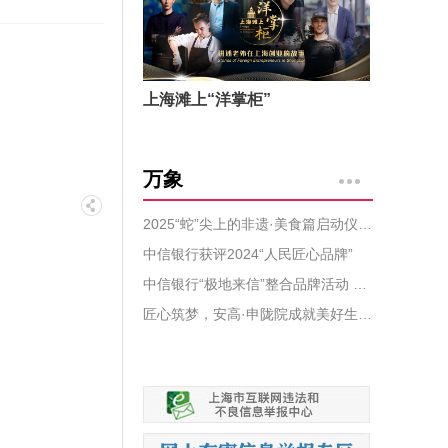
上海滩上“洋掌柜”
万象
2025“蛇”尖上的非遗·美食篇启动仪式暨2024上海非遗盛事颁证典礼盛大开幕
中信银行获评2024“人民匠心品牌”
中信银行“极地来信”整合品牌活动 获评中国公共关系协会年度公关示范案例
匠心筑梦，安高·申陇院成就美好生活蓝图