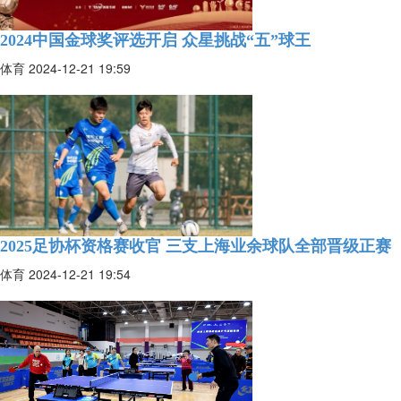
2024中国金球奖评选开启 众星挑战“五”球王
体育
2024-12-21 19:59
2025足协杯资格赛收官 三支上海业余球队全部晋级正赛
体育
2024-12-21 19:54