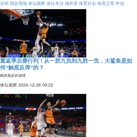
全部
我在现场
体坛观察
体坛专访
场外音
体育社会
体育之育
申动
重返季后赛行列！从一胜九负到九胜一负，大鲨鱼是如
何“触底反弹”的？
截然相反的成绩
体坛观察
2024-12-26 09:22