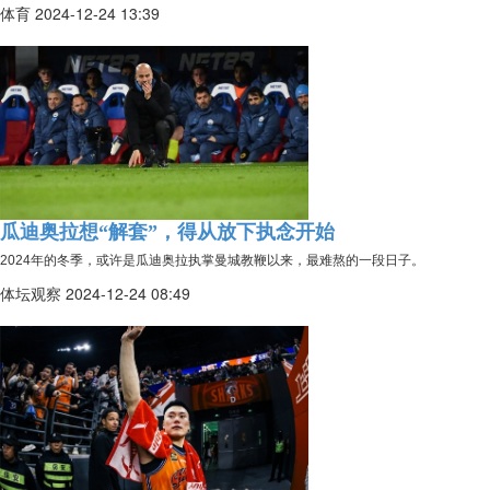
体育
2024-12-24 13:39
瓜迪奥拉想“解套”，得从放下执念开始
2024年的冬季，或许是瓜迪奥拉执掌曼城教鞭以来，最难熬的一段日子。
体坛观察
2024-12-24 08:49