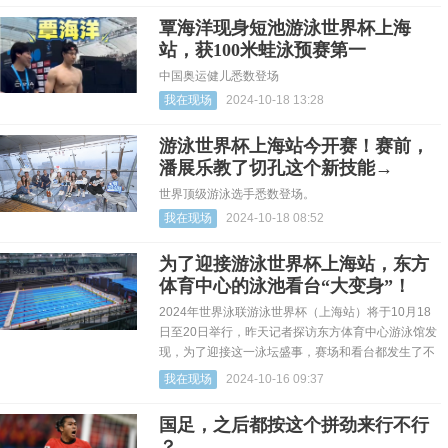
覃海洋现身短池游泳世界杯上海
站，获100米蛙泳预赛第一
中国奥运健儿悉数登场
我在现场
2024-10-18 13:28
游泳世界杯上海站今开赛！赛前，
潘展乐教了切孔这个新技能→
世界顶级游泳选手悉数登场。
我在现场
2024-10-18 08:52
为了迎接游泳世界杯上海站，东方
体育中心的泳池看台“大变身”！
2024年世界泳联游泳世界杯（上海站）将于10月18
日至20日举行，昨天记者探访东方体育中心游泳馆发
现，为了迎接这一泳坛盛事，赛场和看台都发生了不
小的变化。
我在现场
2024-10-16 09:37
国足，之后都按这个拼劲来行不行
？