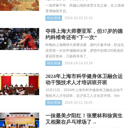
一场穿梭千年、跨越山海的体育文化之旅，在上海体
育博物馆开启。
我在现场
2024-10-15 15:10
夺得上海大师赛亚军，但37岁的德
约科维奇还有“下一次”
昨晚的上海网球大师赛决赛，德约不敌辛纳，职业生
涯里第一次在申城输掉决赛，梦想中的第100座巡回
赛冠军奖杯，只能再等等了。
我在现场
2024-10-14 10:18
2024年上海市科学健身体卫融合运
动干预技术人才培训班开班
10月11日，2024年上海市科学健身体卫融合运动干
预技术人才培训班，在沪东工人文化宫开班。\n\n
我在现场
2024-10-11 16:45
一抹最美夕阳红！张燮林和徐寅生
又相聚在乒乓球场了→