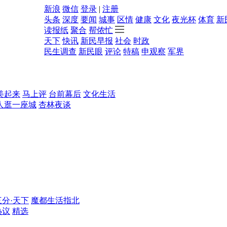
新浪
微信
登录
|
注册
头条
深度
要闻
城事
区情
健康
文化
夜光杯
体育
新
读报纸
聚合
帮侬忙
天下
快讯
新民早报
社会
时政
民生调查
新民眼
评论
特稿
申观察
军界
美起来
马上评
台前幕后
文化生活
人逛一座城
杏林夜谈
三分·天下
魔都生活指北
热议
精选