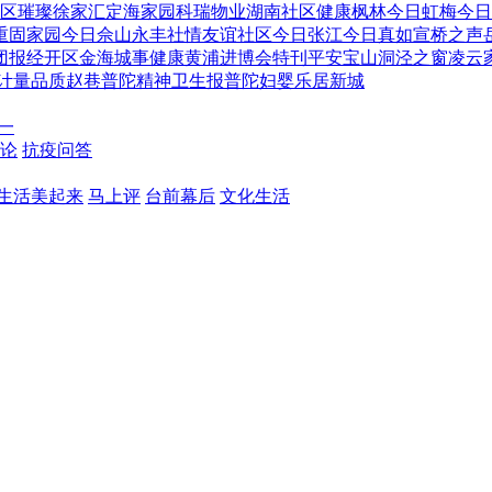
区
璀璨徐家汇
定海家园
科瑞物业
湖南社区
健康枫林
今日虹梅
今日
重固家园
今日佘山
永丰社情
友谊社区
今日张江
今日真如
宣桥之声
团报
经开区
金海城事
健康黄浦
进博会特刊
平安宝山
洞泾之窗
凌云
计量
品质赵巷
普陀精神卫生报
普陀妇婴
乐居新城
一
论
抗疫问答
生活美起来
马上评
台前幕后
文化生活