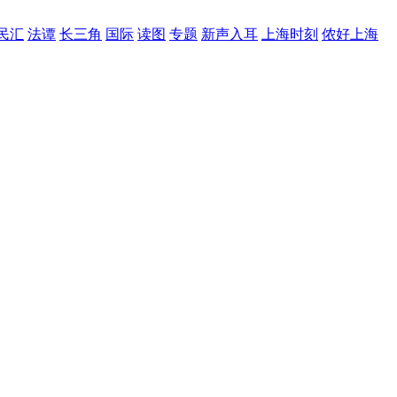
民汇
法谭
长三角
国际
读图
专题
新声入耳
上海时刻
侬好上海