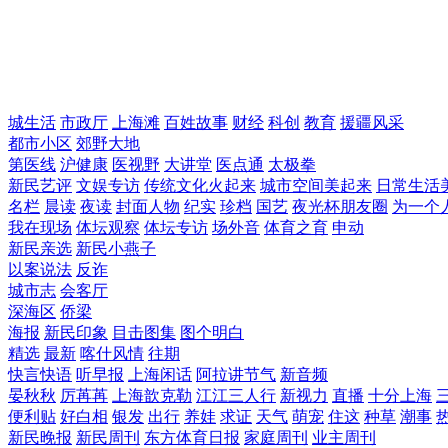
城生活
市政厅
上海滩
百姓故事
财经
科创
教育
援疆风采
都市小区
郊野大地
第医线
沪健康
医视野
大讲堂
医点通
太极拳
新民艺评
文娱专访
传统文化火起来
城市空间美起来
日常生活
名栏
晨读
夜读
封面人物
纪实
珍档
国艺
夜光杯朋友圈
为一个
我在现场
体坛观察
体坛专访
场外音
体育之育
申动
新民亲选
新民小燕子
以案说法
反诈
城市志
会客厅
深海区
侨梁
海报
新民印象
目击图集
图个明白
精选
最新
喀什风情
往期
快言快语
听早报
上海闲话
阿拉讲节气
新音频
晏秋秋
厉苒苒
上海歆克勒
江江三人行
新视力
直播
十分上海
便利贴
好白相
银发
出行
养娃
求证
天气
萌宠
住这
种草
潮事
新民晚报
新民周刊
东方体育日报
家庭周刊
业主周刊