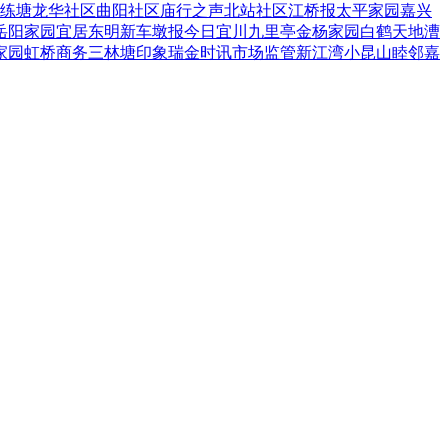
练塘
龙华社区
曲阳社区
庙行之声
北站社区
江桥报
太平家园
嘉兴
岳阳家园
宜居东明
新车墩报
今日宜川
九里亭
金杨家园
白鹤天地
漕
家园
虹桥商务
三林塘印象
瑞金时讯
市场监管
新江湾
小昆山
睦邻嘉