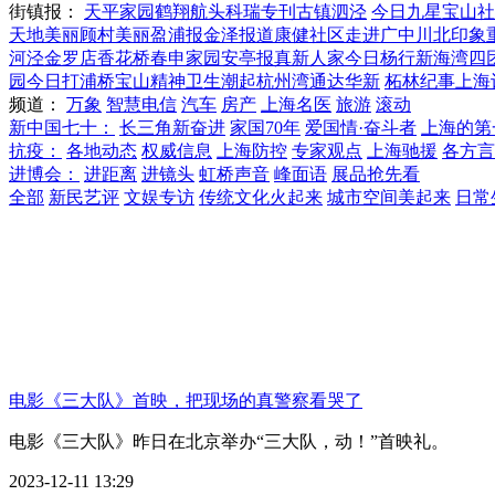
街镇报：
天平家园
鹤翔航头
科瑞专刊
古镇泗泾
今日九星
宝山社
天地
美丽顾村
美丽盈浦报
金泽报道
康健社区
走进广中
川北印象
河泾
金罗店
香花桥
春申家园
安亭报
真新人家
今日杨行
新海湾
四
园
今日打浦桥
宝山精神卫生
潮起杭州湾
通达华新
柘林纪事
上海
频道：
万象
智慧电信
汽车
房产
上海名医
旅游
滚动
新中国七十：
长三角新奋进
家国70年
爱国情·奋斗者
上海的第
抗疫：
各地动态
权威信息
上海防控
专家观点
上海驰援
各方言
进博会：
进距离
进镜头
虹桥声音
峰面语
展品抢先看
全部
新民艺评
文娱专访
传统文化火起来
城市空间美起来
日常
电影《三大队》首映，把现场的真警察看哭了
电影《三大队》昨日在北京举办“三大队，动！”首映礼。
2023-12-11 13:29