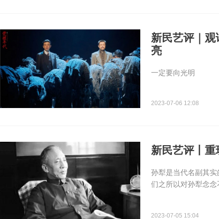
新民艺评｜观
亮
一定要向光明
2023-07-06 12:08
新民艺评丨重
孙犁是当代名副其实
们之所以对孙犁念念
2023-07-05 15:04