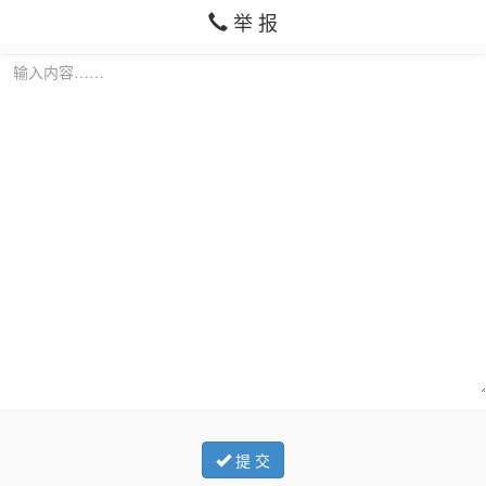
举 报
提 交