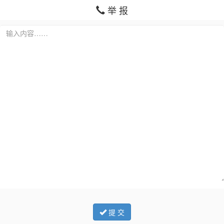
举 报
提 交