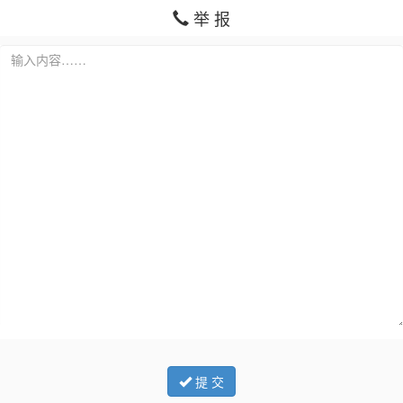
举 报
提 交