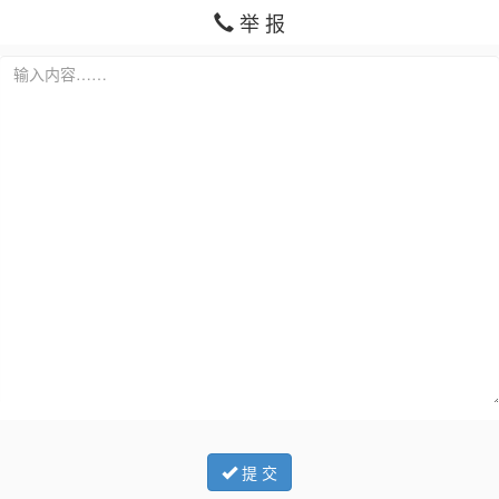
举 报
提 交