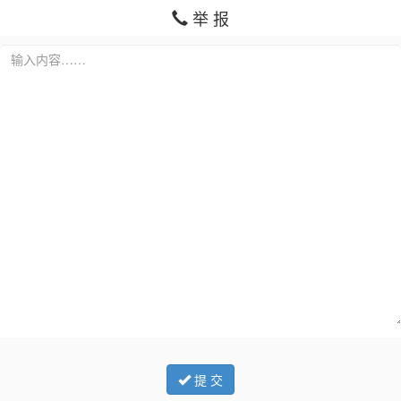
举 报
提 交