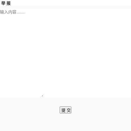
举 报
提 交