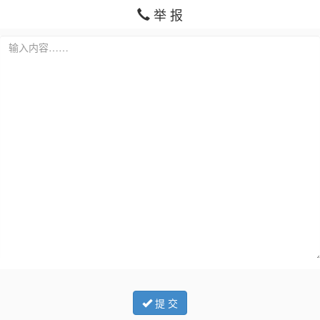
举 报
提 交