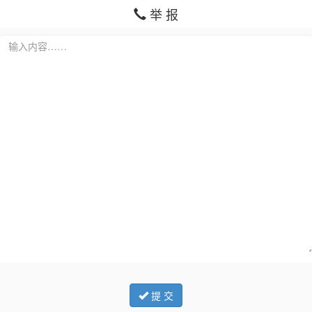
举 报
提 交