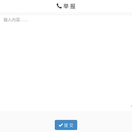
举 报
提 交