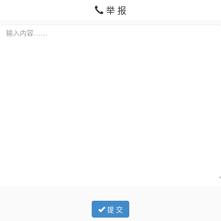
举 报
提 交