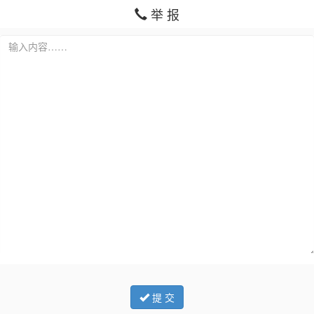
举 报
提 交