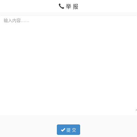
举 报
提 交