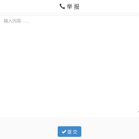
举 报
提 交